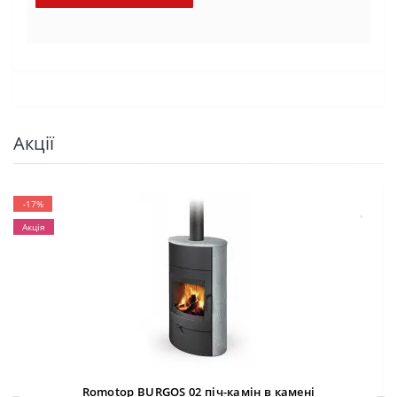
Акції
-17%
Акція
Romotop BURGOS 02 піч-камін в камені