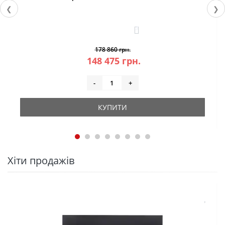
❮
❯
3
178 860 грн.
148 475 грн.
-
+
КУПИТИ
Хіти продажів