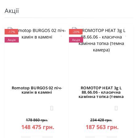
Акції
-17%
-20%
Акція
Акція
Romotop BURGOS 02 піч-
ROMOTOP HEAT 3g L
камін в камені
88.66.06 - класична
камінна топка (темна
камера)
3
0
178 860 грн.
234 428 грн.
148 475 грн.
187 563 грн.