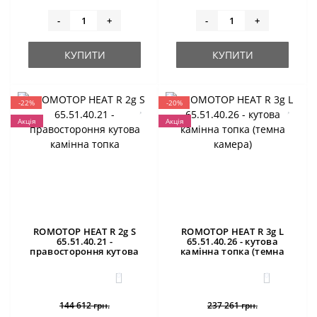
-
+
-
+
КУПИТИ
КУПИТИ
-22%
-20%
Акція
Акція
ROMOTOP HEAT R 2g S
ROMOTOP HEAT R 3g L
65.51.40.21 -
65.51.40.26 - кутова
правостороння кутова
камінна топка (темна
камінна топка
камера)
0
0
144 612 грн.
237 261 грн.