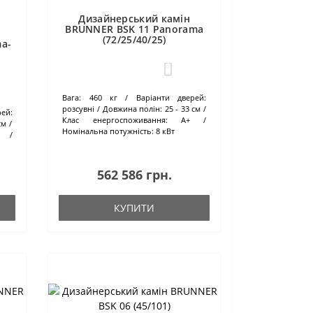
Дизайнерський камін
BRUNNER BSK 11 Panorama
(72/25/40/25)
a-
3
Вага:
460 кг
Варіанти дверей:
розсувні
Довжина полін:
25 - 33 см
ей:
Клас енергоспоживання:
А+
 см
Номінальна потужність:
8 кВт
562 586 грн.
КУПИТИ