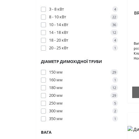
3 - 8 кВт
4
B
8 - 10 кВт
22
10 - 14 кВт
36
14 - 18 кВт
12
18 - 20 кВт
4
Ваг
20 - 25 кВт
1
роз
Кл
Но
ДІАМЕТР ДИМОХІДНОЇ ТРУБИ
150 мм
29
160 мм
1
180 мм
12
200 мм
29
250 мм
5
300 мм
2
350 мм
1
ВАГА