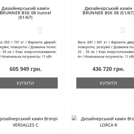
Дизайнерський камін
Дизайнерський камін
BRUNNER BSK 08 tunnel
BRUNNER BSK 08 (51/67
(51/67)
1
2
а:
655 / 737 кг
Варіанти дверей:
Вага:
647 / 691 кг
Варіанти двер
зсувні, поворотні
Довжина полін:
поворотні, розсувні
Довжина пол
- 33 см
Клас енергоспоживання:
25 - 33 см
Клас енергоспоживан
Номінальна потужність:
11 кВт
А+
Номінальна потужність:
11 кВ
605 949 грн.
436 720 грн.
КУПИТИ
КУПИТИ