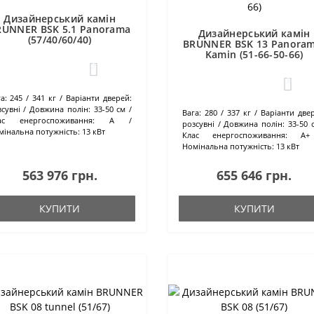
Дизайнерський камін
RUNNER BSK 5.1 Panorama
Дизайнерський камін
(57/40/60/40)
BRUNNER BSK 13 Panoram
Kamin (51-66-50-66)
3
3
а:
245 / 341 кг
Варіанти дверей:
сувні
Довжина полін:
33-50 см
Вага:
280 / 337 кг
Варіанти двер
ас енергоспоживання:
А
розсувні
Довжина полін:
33-50
мінальна потужність:
13 кВт
Клас енергоспоживання:
А+
Номінальна потужність:
13 кВт
563 976 грн.
655 646 грн.
КУПИТИ
КУПИТИ