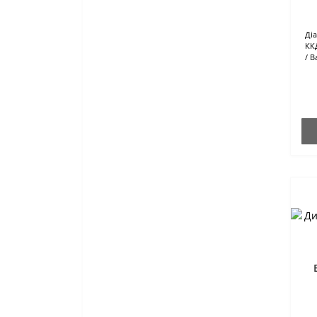
Ді
КК
В