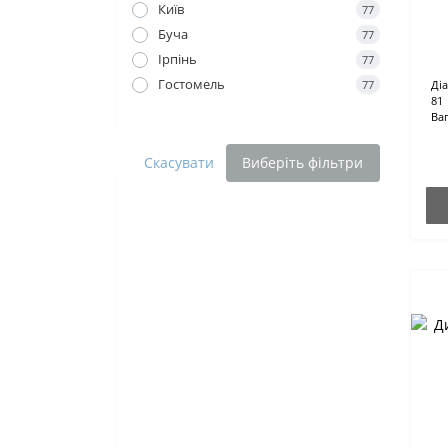
Київ
77
Буча
77
Ірпінь
77
Гостомель
77
Ді
81
Ваг
Скасувати
Виберіть фільтри