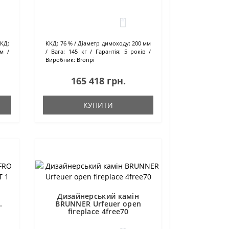
4
КД:
ККД:
76 %
Діаметр димоходу:
200 мм
мм
Вага:
145 кг
Гарантія:
5 років
Виробник:
Bronpi
165 418 грн.
КУПИТИ
Дизайнерський камін
.
BRUNNER Urfeuer open
fireplace 4free70