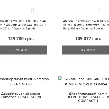
1
3
апазон потужності:
4-15 кВт
ККД:
Діапазон потужності:
4,2-13 кВт
К
 %
Діаметр димоходу:
150 мм
81 %
Діаметр димоходу:
150 
а:
201 кг
Гарантія:
5 років
Вага:
106 кг
Гарантія:
5 років
129 780 грн.
109 077 грн.
КУПИТИ
КУПИТИ
Дизайнерський камін
Дизайнерський камін
Romotop LERA C GH 20
DEFRO HOME XSM C VER
COMPACT 1