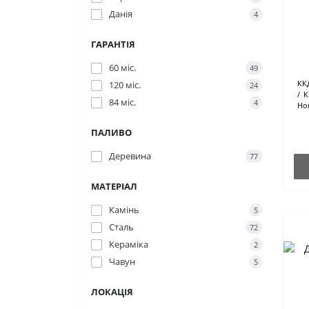
Данія
4
ГАРАНТІЯ
60 міс.
49
КК
120 міс.
24
К
84 міс.
4
Но
ПАЛИВО
Деревина
77
МАТЕРІАЛ
Камінь
5
Сталь
72
Кераміка
2
Чавун
5
ЛОКАЦІЯ