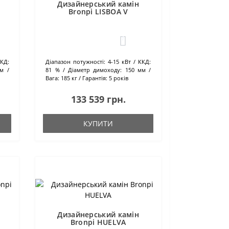
Дизайнерський камін
Bronpi LISBOA V
1
КД:
Діапазон потужності:
4-15 кВт
ККД:
мм
81 %
Діаметр димоходу:
150 мм
Вага:
185 кг
Гарантія:
5 років
133 539 грн.
КУПИТИ
Дизайнерський камін
Bronpi HUELVA