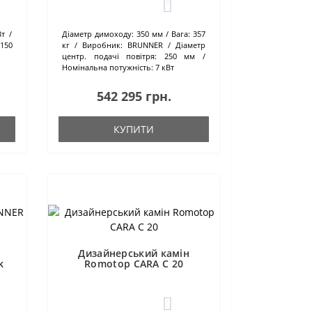
3
Вт
Діаметр димоходу:
350 мм
Вага:
357
150
кг
Виробник:
BRUNNER
Діаметр
центр. подачі повітря:
250 мм
Номінальна потужність:
7 кВт
542 295 грн.
КУПИТИ
Дизайнерський камін
k
Romotop CARA C 20
1