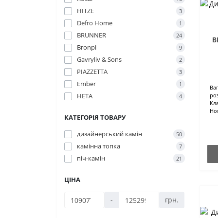
HITZE
3
Defro Home
1
BRUNNER
24
B
Bronpi
9
Gavryliv & Sons
2
PIAZZETTA
3
Ember
1
Ваг
HETA
роз
4
Кл
Но
КАТЕГОРІЯ ТОВАРУ
дизайнерський камін
50
камінна топка
7
піч-камін
21
ЦІНА
-
грн.