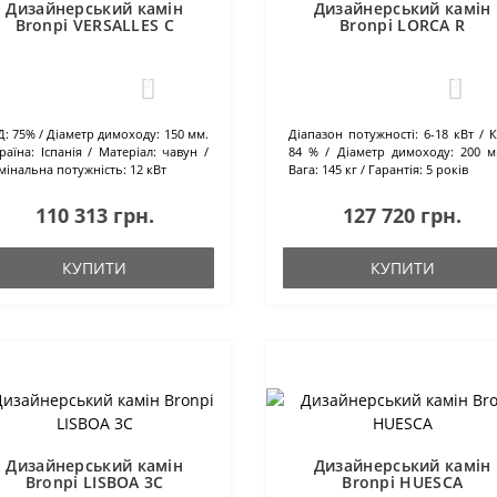
Дизайнерський камін
Дизайнерський камін
Bronpi VERSALLES C
Bronpi LORCA R
3
3
Д:
75%
Діаметр димоходу:
150 мм.
Діапазон потужності:
6-18 кВт
К
раїна:
Іспанія
Матеріал:
чавун
84 %
Діаметр димоходу:
200 
мінальна потужність:
12 кВт
Вага:
145 кг
Гарантія:
5 років
110 313 грн.
127 720 грн.
КУПИТИ
КУПИТИ
Дизайнерський камін
Дизайнерський камін
Bronpi LISBOA 3C
Bronpi HUESCA