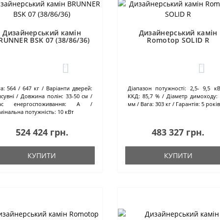
Дизайнерський камін
Дизайнерський камін
RUNNER BSK 07 (38/86/36)
Romotop SOLID R
2
4
а:
564 / 647 кг
Варіанти дверей:
Діапазон потужності:
2,5- 9,5 к
сувні
Довжина полін:
33-50 см
ККД:
85,7 %
Діаметр димоходу:
ас енергоспоживання:
А
мм
Вага:
303 кг
Гарантія:
5 років
мінальна потужність:
10 кВт
524 424 грн.
483 327 грн.
КУПИТИ
КУПИТИ