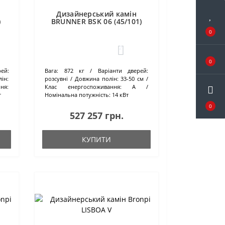
Дизайнерський камін
)
BRUNNER BSK 06 (45/101)
0
2
0
ей:
Вага:
872 кг
Варіанти дверей:
ін:
розсувні
Довжина полін:
33-50 см
ня:
Клас енергоспоживання:
А
т
Номінальна потужність:
14 кВт
0
527 257 грн.
КУПИТИ