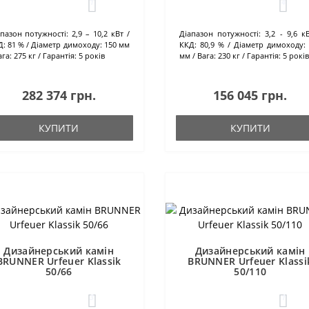
1
4
апазон потужності:
2,9 – 10,2 кВт
Діапазон потужності:
3,2 - 9,6 к
Д:
81 %
Діаметр димоходу:
150 мм
ККД:
80,9 %
Діаметр димоходу:
ага:
275 кг
Гарантія:
5 років
мм
Вага:
230 кг
Гарантія:
5 років
282 374 грн.
156 045 грн.
КУПИТИ
КУПИТИ
Дизайнерський камін
Дизайнерський камін
BRUNNER Urfeuer Klassik
BRUNNER Urfeuer Klassi
50/66
50/110
3
1