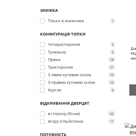
ЗНИЖКА
Тільки зі знижками
1
КОНФІГУРАЦІЯ ТОПКИ
Чотиристороння
9
Ді
Тунельна
6
КК
мм
Пряма
18
Тристороння
27
З лівим кутовим склом
10
З правим кутовим склом
10
Кругла
6
ВІДКРИВАННЯ ДВЕРЦЯТ
в сторону (бічне)
63
вгору (гільйотина)
11
ПОТУЖНІСТЬ