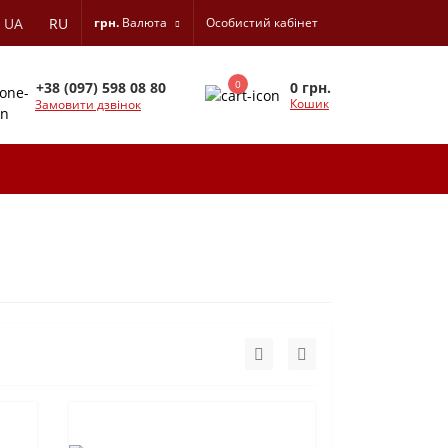
UA
RU
грн.
Валюта
Особистий кабінет
0
0 грн.
+38 (097) 598 08 80
Кошик
Замовити дзвінок