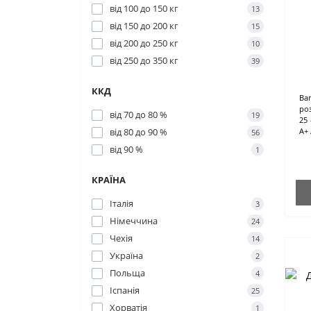
від 100 до 150 кг
13
від 150 до 200 кг
15
від 200 до 250 кг
10
від 250 до 350 кг
39
ККД
Ваг
ро
від 70 до 80 %
19
25 
від 80 до 90 %
А+
56
від 90 %
1
КРАЇНА
Італія
3
Німеччина
24
Чехія
14
Україна
2
Польща
4
Іспанія
25
Хорватія
1