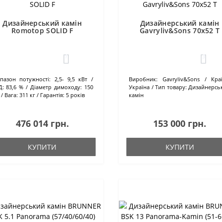
Дизайнерський камін
Дизайнерський камін
Romotop SOLID F
Gavryliv&Sons 70x52 T
1
3
апазон потужності:
2,5- 9,5 кВт
Виробник:
Gavryliv&Sons
Кра
Д:
83,6 %
Діаметр димоходу:
150
Україна
Тип товару:
Дизайнерсь
Вага:
311 кг
Гарантія:
5 років
камін
476 014 грн.
153 000 грн.
КУПИТИ
КУПИТИ