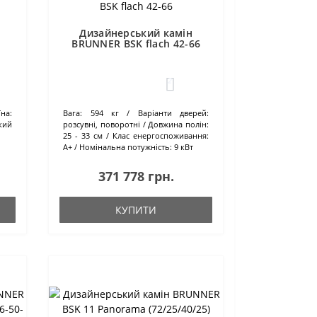
Дизайнерський камін
BRUNNER BSK flach 42-66
2
їна:
Вага:
594 кг
Варіанти дверей:
кий
розсувні, поворотні
Довжина полін:
25 - 33 см
Клас енергоспоживання:
А+
Номінальна потужність:
9 кВт
371 778 грн.
КУПИТИ