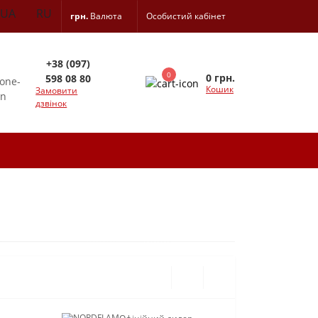
UA
RU
грн.
Валюта
Особистий кабінет
+38 (097)
0
0 грн.
598 08 80
Кошик
Замовити
дзвінок