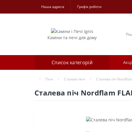
Наша адреса
Графік роботи
Каміни та печі для дому
Список категорій
Акці
Печі
Сталеві печі
Сталева піч Nordfla
Сталева піч Nordflam FL