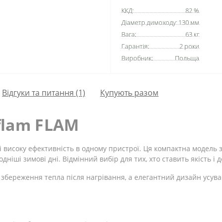
ККД:
82 %
Діаметр димоходу:
130 мм
Вага:
63 кг
Гарантія:
2 роки
Виробник:
Польща
Відгуки та питання (1)
Купують разом
flam FLAM
 і високу ефективність в одному пристрої. Ця компактна модель
дніші зимові дні. Відмінний вибір для тих, хто ставить якість і 
 збереження тепла після нагрівання, а елегантний дизайн усув