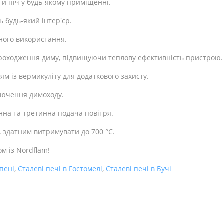
ти піч у будь-якому приміщенні.
 будь-який інтер'єр.
ного використання.
роходження диму, підвищуючи теплову ефективність пристрою.
 із вермикуліту для додаткового захисту.
ключення димоходу.
нна та третинна подача повітря.
, здатним витримувати до 700 °C.
ом із Nordflam!
рпені
,
Сталеві печі в Гостомелі
,
Сталеві печі в Бучі