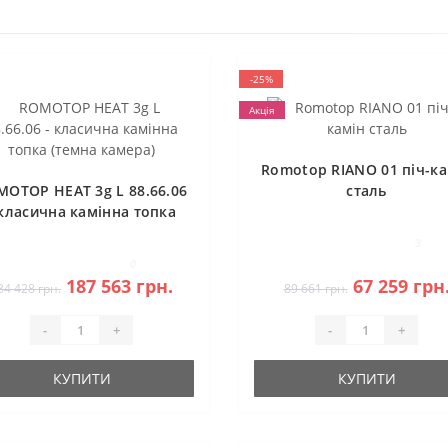
-25%
Акція
Romotop RIANO 01 піч-ка
MOTOP HEAT 3g L 88.66.06
сталь
 класична камінна топка
(темна камера)
3
0
187 563 грн.
67 259 грн
34 428 грн.
89 661 грн.
-
+
-
+
КУПИТИ
КУПИТИ