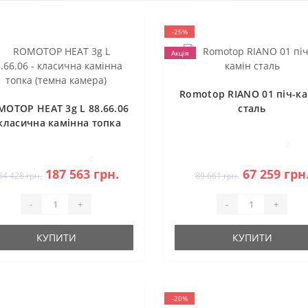
-25%
Акція
Romotop RIANO 01 піч-ка
MOTOP HEAT 3g L 88.66.06
сталь
 класична камінна топка
(темна камера)
3
0
187 563 грн.
67 259 грн
34 428 грн.
89 661 грн.
-
+
-
+
КУПИТИ
КУПИТИ
-20%