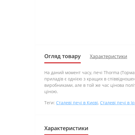
Огляд товару
Характеристики
На даний момент часу, печі Тhorma (Торма
приладів є однією з кращих в співвідноше
виробниками, але в той же час цінова політ
ціною.
Теги:
Сталеві печі в Києві
,
Сталеві печі в І
Характеристики