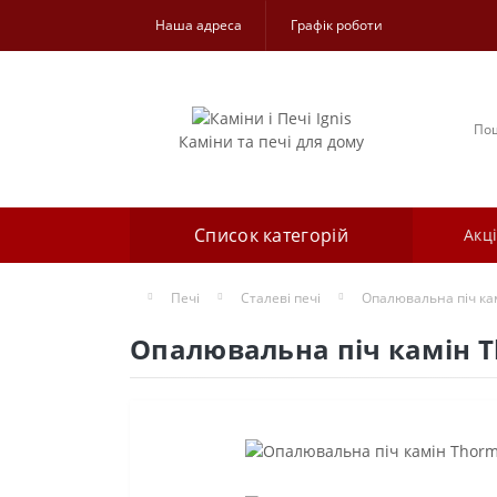
Наша адреса
Графік роботи
Каміни та печі для дому
Список категорій
Акці
Печі
Сталеві печі
Опалювальна піч ка
Опалювальна піч камін T