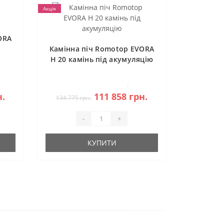
Акція
ORA
Камінна піч Romotop EVORA
H 20 камінь під акумуляцію
1
н.
111 858 грн.
134 775 грн.
-
+
КУПИТИ