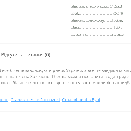
Діапазон потужності:
11.5 кВт
ККД:
76,4 %
Діаметр димоходу:
150 мм
Вага:
130 кг
Гарантія:
5 років
Відгуки та питання (0)
) все більше завойовують ринок України, а все це завдяки їх в
нні ціна-якість. За якістю, Thorma можна поставити в один ряд
ика є більш лояльною, в слідстві чого у вас є можливість придб
рпені
,
Сталеві печі в Гостомелі
,
Сталеві печі в Бучі