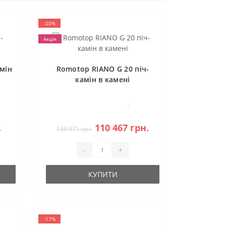
-20%
Акція
мін
Romotop RIANO G 20 піч-
камін в камені
3
.
110 467 грн.
138 071 грн.
-
+
КУПИТИ
-17%