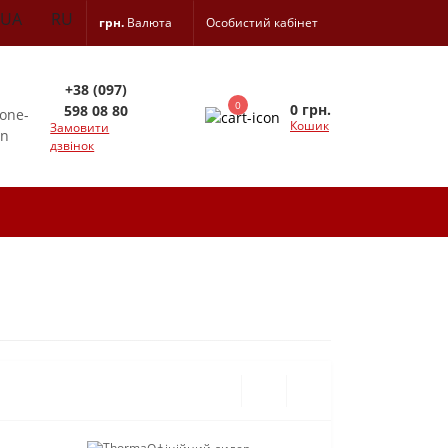
UA
RU
грн.
Валюта
Особистий кабінет
+38 (097)
0
0 грн.
598 08 80
Кошик
Замовити
дзвінок