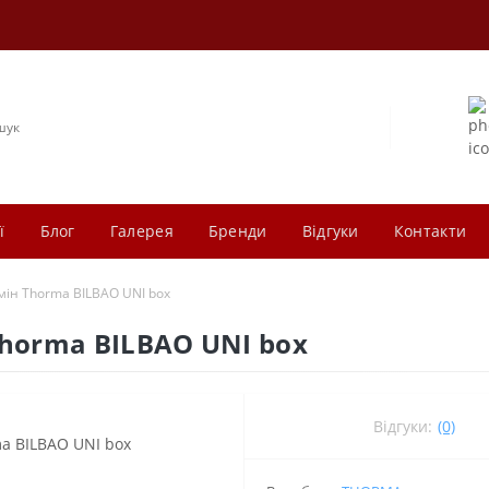
ї
Блог
Галерея
Бренди
Відгуки
Контакти
мін Thorma BILBAO UNI box
horma BILBAO UNI box
Відгуки:
(0)