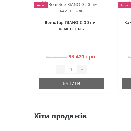
Акція
Акція
Romotop RIANO G 30 піч-
Ка
камін сталь
3
93 421 грн.
116 802 грн.
1
-
+
КУПИТИ
Хіти продажів