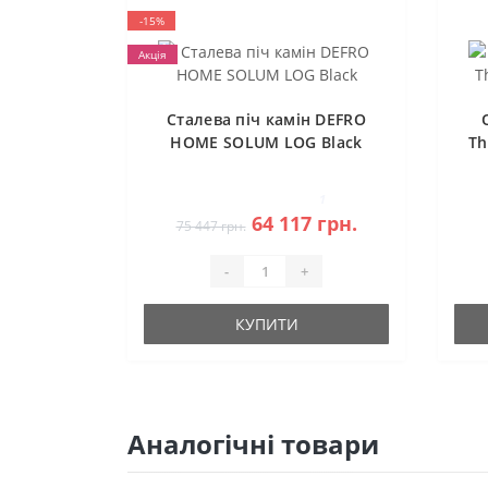
-15%
Акція
Сталева піч камін DEFRO
HOME SOLUM LOG Black
Th
1
64 117 грн.
75 447 грн.
-
+
КУПИТИ
Аналогічні товари