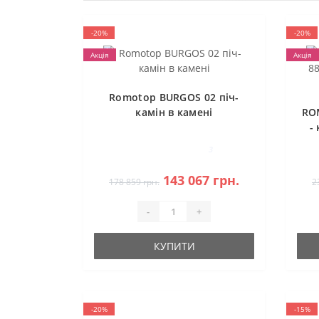
-20%
-20%
Акція
Акція
Romotop BURGOS 02 піч-
камін в камені
RO
-
3
143 067 грн.
178 859 грн.
2
-
+
КУПИТИ
-20%
-15%