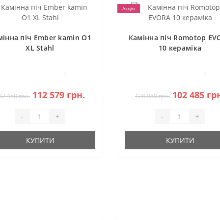
Акція
мінна піч Ember kamin O1
Камінна піч Romotop EV
XL Stahl
10 кераміка
0
1
112 579 грн.
102 485 гр
32 458 грн.
128 080 грн.
-
+
-
+
КУПИТИ
КУПИТИ