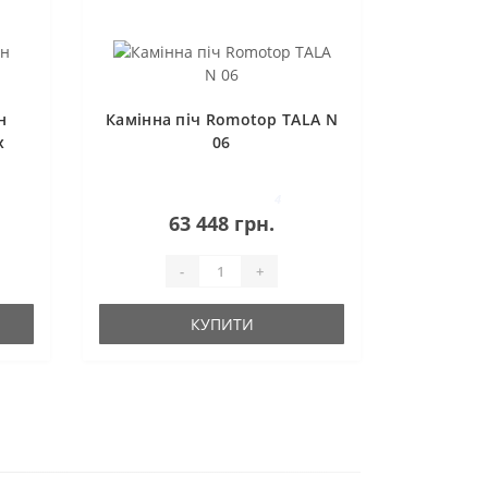
н
Камінна піч Romotop TALA N
x
06
4
63 448 грн.
-
+
КУПИТИ