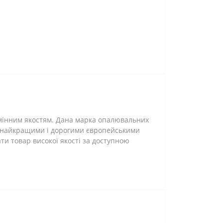
ідмінним якостям. Дана марка опалювальних
 з найкращими і дорогими європейськими
ати товар високої якості за доступною