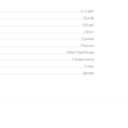
11.5 кВт
76,4 %
150 мм
130 кг
5 років
Thorma
530х770х476 мм
Словаччина
Сталь
Дрова