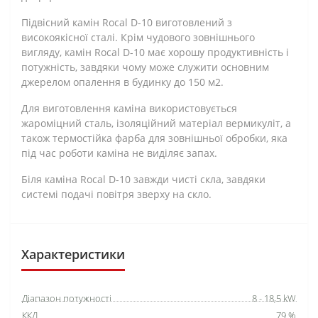
Підвісний камін Rocal D-10 виготовлений з
високоякісної сталі. Крім чудового зовнішнього
вигляду, камін Rocal D-10 має хорошу продуктивність і
потужність, завдяки чому може служити основним
джерелом опалення в будинку до 150 м2.
Для виготовлення каміна використовується
жароміцний сталь, ізоляційний матеріал вермикуліт, а
також термостійка фарба для зовнішньої обробки, яка
під час роботи каміна не виділяє запах.
Біля каміна Rocal D-10 завжди чисті скла, завдяки
системі подачі повітря зверху на скло.
Характеристики
Діапазон потужності
8 - 18,5 kW
ККД
79 %