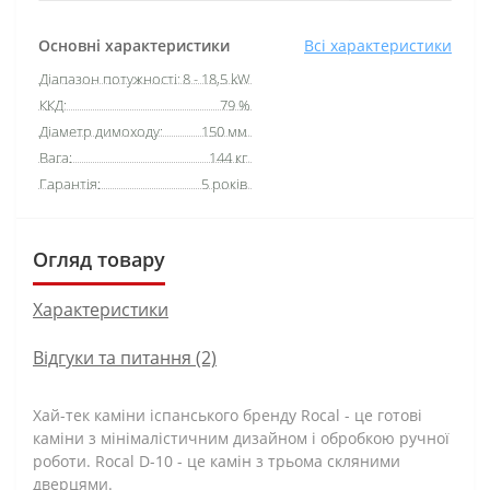
Основні характеристики
Всі характеристики
Діапазон потужності:
8 - 18,5 kW
ККД:
79 %
Діаметр димоходу:
150 мм.
Вага:
144 кг.
Гарантія:
5 років.
Огляд товару
Характеристики
Відгуки та питання (2)
Хай-тек каміни іспанського бренду Rocal - це готові
каміни з мінімалістичним дизайном і обробкою ручної
роботи. Rocal D-10 - це камін з трьома скляними
дверцями.