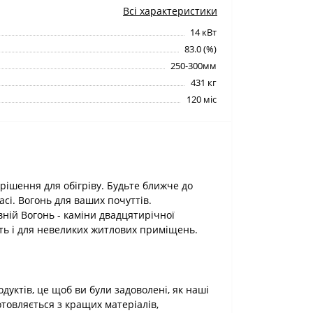
Всі характеристики
14 кВт
83.0 (%)
250-300мм
431 кг
120 міс
рішення для обігріву. Будьте ближче до
асі. Вогонь для ваших почуттів.
ій Вогонь - каміни двадцятирічної
дуть і для невеликих житлових приміщень.
дуктів, це щоб ви були задоволені, як наші
товляється з кращих матеріалів,