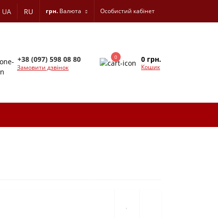
UA
RU
грн.
Валюта
Особистий кабінет
0
0 грн.
+38 (097) 598 08 80
Кошик
Замовити дзвінок