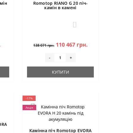
мін
Romotop RIANO G 20 піч-
камін в камені
3
.
110 467 грн.
138 071 грн.
-
+
КУПИТИ
-17%
Акція
ORA
Камінна піч Romotop EVORA