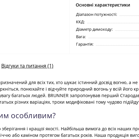
Основні характеристики
Діапазон потужності:
ККД:
Діаметр димоходу:
Вага:
Гарантія:
Відгуки та питання (1)
значений для всіх тих, хто шукає істинний досвід вогню, а не 
торкніться, понюхайте і відчуйте природний вогонь у всій його кр
увагу багатьох людей. BRUNNER запропонував перший Стародавн
агатьох різних варіаціях, трохи модифіковані тому чудово підій
им особливим?
 зберігання і кращої якості. Найбільша вимога до всіх наших про
ччю або каміном протягом багатьох років. Наша продукція виго