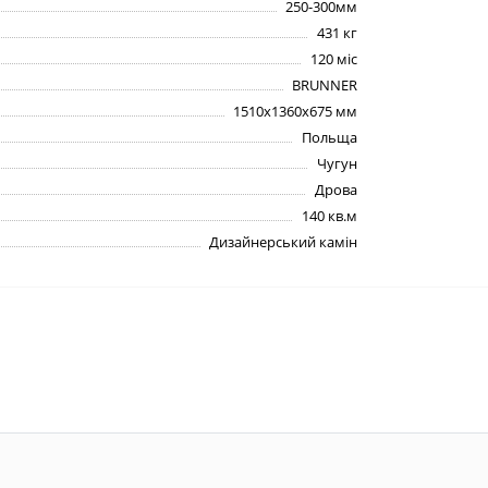
250-300мм
431 кг
120 міс
BRUNNER
1510х1360х675 мм
Польща
Чугун
Дрова
140 кв.м
Дизайнерський камін