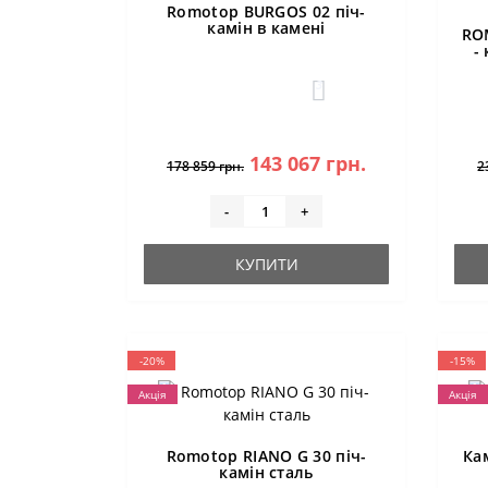
Romotop BURGOS 02 піч-
камін в камені
RO
-
3
143 067 грн.
178 859 грн.
2
-
+
КУПИТИ
-20%
-15%
Акція
Акція
Romotop RIANO G 30 піч-
Ка
камін сталь