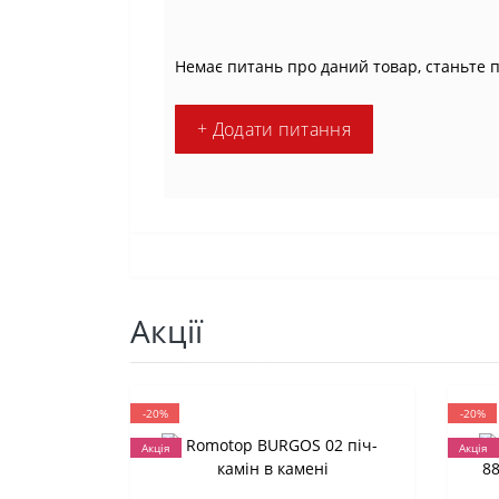
Немає питань про даний товар, станьте 
+ Додати питання
Акції
-20%
-20%
Акція
Акція