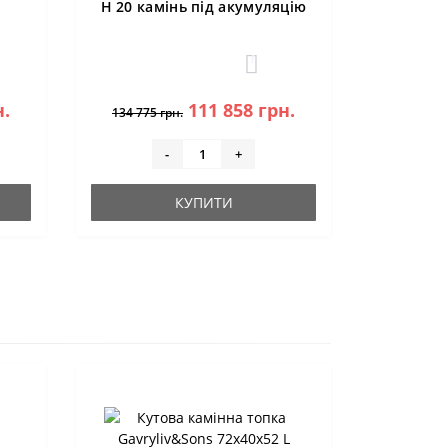
H 20 камінь під акумуляцію
1
н.
111 858 грн.
134 775 грн.
-
+
КУПИТИ