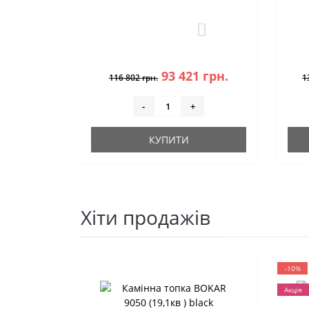
3
93 421 грн.
116 802 грн.
1
-
+
КУПИТИ
Хіти продажів
-10%
Акція