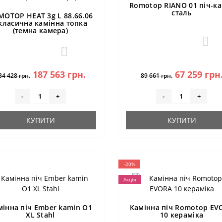
Romotop RIANO 01 піч-ка
сталь
MOTOP HEAT 3g L 88.66.06
 класична камінна топка
(темна камера)
3
0
187 563 грн.
67 259 грн
34 428 грн.
89 661 грн.
-
+
-
+
КУПИТИ
КУПИТИ
-20%
Акція
мінна піч Ember kamin O1
Камінна піч Romotop EV
XL Stahl
10 кераміка