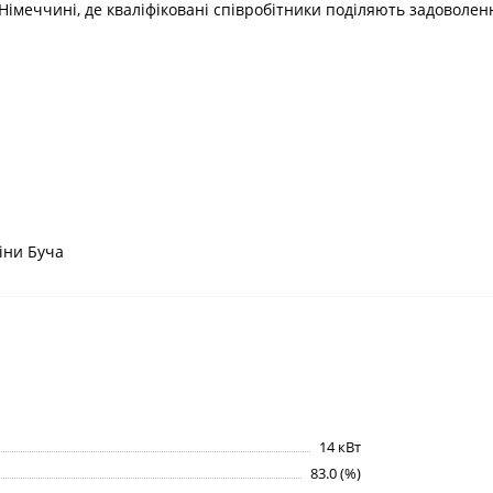
Німеччині, де кваліфіковані співробітники поділяють задоволенн
іни Буча
14 кВт
83.0 (%)