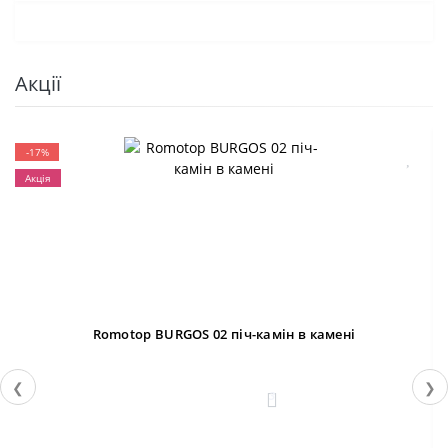
Акції
-17%
Акція
Romotop BURGOS 02 піч-камін в камені
❮
❯
3