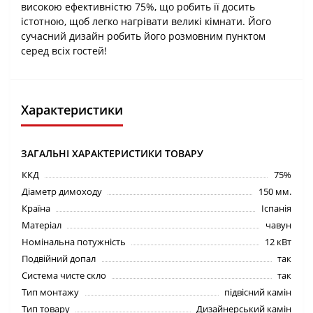
високою ефективністю 75%, що робить її досить
істотною, щоб легко нагрівати великі кімнати. Його
сучасний дизайн робить його розмовним пунктом
серед всіх гостей!
Характеристики
ЗАГАЛЬНІ ХАРАКТЕРИСТИКИ ТОВАРУ
ККД
75%
Діаметр димоходу
150 мм.
Країна
Іспанія
Матеріал
чавун
Номінальна потужність
12 кВт
Подвійний допал
так
Система чисте скло
так
Тип монтажу
підвісний камін
Тип товару
Дизайнерський камін