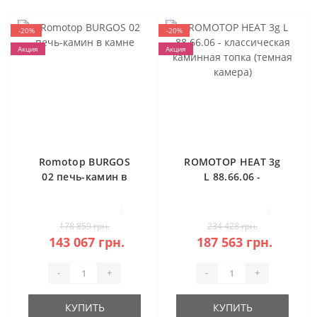
-20%
-20%
Акция
Акция
Romotop BURGOS
ROMOTOP HEAT 3g
02 печь-камин в
L 88.66.06 -
камне
классическая
каминная топка
3
0
(темная камера)
178 859 грн.
234 428 грн.
143 067 грн.
187 563 грн.
-
+
-
+
КУПИТЬ
КУПИТЬ