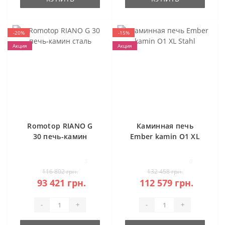
-20%
-15%
Акция
Акция
Romotop RIANO G
Каминная печь
30 печь-камин
Ember kamin O1 XL
сталь
Stahl
3
0
116 802 грн.
132 458 грн.
93 421 грн.
112 579 грн.
-
+
-
+