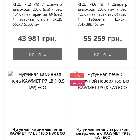
КПД:
71.2 (%)
Диаметр
КПД:
78.6 (%)
Диаметр
дымохода:
200.0 (мм)
Вес:
дымохода:
200.0 (мм)
Вес:
154.0 (кг)
Гарантия:
60 (мес)
120.0 (кг)
Гарантия:
60 (мес)
Габариты стекла (ВхШ):
Габариты ШхВхГ:
660х515х500 мм
751х588х468 мм
43 981 грн.
55 259 грн.
КУПИТЬ
КУПИТЬ
-6%
Акция
Чугунная каминная печь
Чугунная печь с варочной
KAWMET P7 LB (10.5 kW) ECO
поверхностью KAWMET P9 (8
kW) ECО