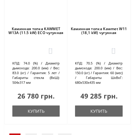
Каминная топка KAWMET
Каминная топка Kawmet W11
W13A (11.5 kW) ECO чугунная
(18,1 kW) чугунная
0
0
КПД:
74.0 (%)
Диаметр
КПД:
70.5 (%)
Диаметр
дымохода:
200.0 (мм)
Вес:
дымохода:
200.0 (мм)
Вес:
83.0 (кг)
Гарантия:
5 лет
150.0 (кг)
Гарантия:
60 (мес)
Габариты стекла (ВхШ):
Габариты ШхВхГ:
504х317 мм
680х530х435 мм
26 780 грн.
49 285 грн.
КУПИТЬ
КУПИТЬ