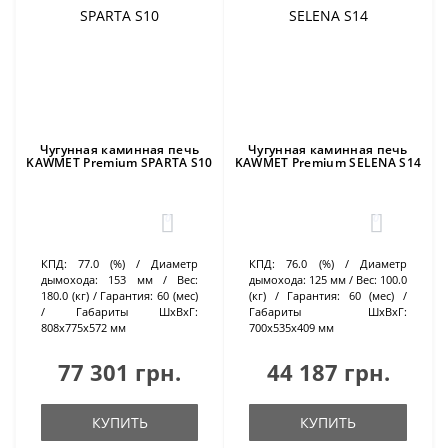
Чугунная каминная печь
Чугунная каминная печь
KAWMET Premium SPARTA S10
KAWMET Premium SELENA S14
0
0
КПД:
77.0 (%)
Диаметр
КПД:
76.0 (%)
Диаметр
дымохода:
153 мм
Вес:
дымохода:
125 мм
Вес:
100.0
180.0 (кг)
Гарантия:
60 (мес)
(кг)
Гарантия:
60 (мес)
Габариты ШхВхГ:
Габариты ШхВхГ:
808х775х572 мм
700х535х409 мм
77 301 грн.
44 187 грн.
КУПИТЬ
КУПИТЬ