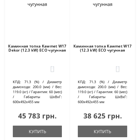
Каминная топка Kawmet W17
Каминная топка Kawmet W17
Dekor (12.3 kW) ECO чугунная
(12.3 kW) ECO чугунная
0
0
КПД:
71.3 (%)
Диаметр
КПД:
71.3 (%)
Диаметр
дымохода:
200.0 (мм)
Вес:
дымохода:
200.0 (мм)
Вес:
119.0 (кг)
Гарантия:
60 (мес)
119.0 (кг)
Гарантия:
60 (мес)
Габариты ШхВхГ:
Габариты ШхВхГ:
600х492х455 мм
600х492х455 мм
45 783 грн.
38 625 грн.
КУПИТЬ
КУПИТЬ