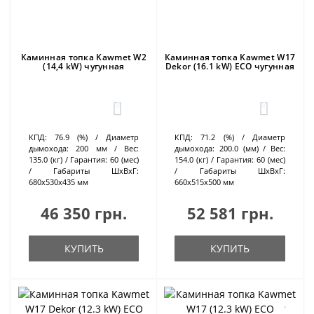
Каминная топка Kawmet W2
Каминная топка Kawmet W17
(14,4 kW) чугунная
Dekor (16.1 kW) ECO чугунная
0
0
КПД:
76.9 (%)
Диаметр
КПД:
71.2 (%)
Диаметр
дымохода:
200 мм
Вес:
дымохода:
200.0 (мм)
Вес:
135.0 (кг)
Гарантия:
60 (мес)
154.0 (кг)
Гарантия:
60 (мес)
Габариты ШхВхГ:
Габариты ШхВхГ:
680х530х435 мм
660х515х500 мм
46 350 грн.
52 581 грн.
КУПИТЬ
КУПИТЬ