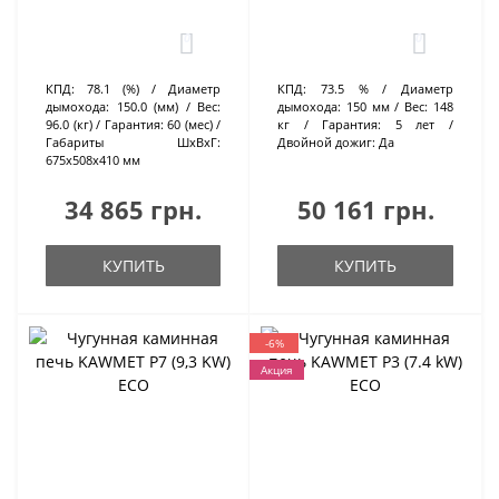
0
0
КПД:
78.1 (%)
Диаметр
КПД:
73.5 %
Диаметр
дымохода:
150.0 (мм)
Вес:
дымохода:
150 мм
Вес:
148
96.0 (кг)
Гарантия:
60 (мес)
кг
Гарантия:
5 лет
Габариты ШхВхГ:
Двойной дожиг:
Да
675х508х410 мм
34 865 грн.
50 161 грн.
КУПИТЬ
КУПИТЬ
-6%
Акция