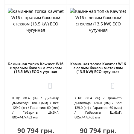
Каминная топка Kawmet W16
Каминная топка Kawmet W16
с правым боковым стеклом
с левым боковым стеклом
(13.5 kW) ECO чугунная
(13.5 kW) ECO чугунная
0
0
КПД:
80.4 (%)
Диаметр
КПД:
80.4 (%)
Диаметр
дымохода:
180.0 (мм)
Вес:
дымохода:
180.0 (мм)
Вес:
129.0 (кг)
Гарантия:
60 (мес)
129.0 (кг)
Гарантия:
60 (мес)
Габариты ШхВхГ:
Габариты ШхВхГ:
805х447х453 мм
805х447х453 мм
90 794 грн.
90 794 грн.