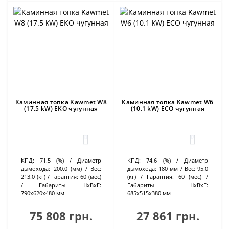
Каминная топка Kawmet W8
Каминная топка Kawmet W6
(17.5 kW) EKO чугунная
(10.1 kW) ECO чугунная
0
0
КПД:
71.5 (%)
Диаметр
КПД:
74.6 (%)
Диаметр
дымохода:
200.0 (мм)
Вес:
дымохода:
180 мм
Вес:
95.0
213.0 (кг)
Гарантия:
60 (мес)
(кг)
Гарантия:
60 (мес)
Габариты ШхВхГ:
Габариты ШхВхГ:
790х620х480 мм
685х515х380 мм
75 808 грн.
27 861 грн.