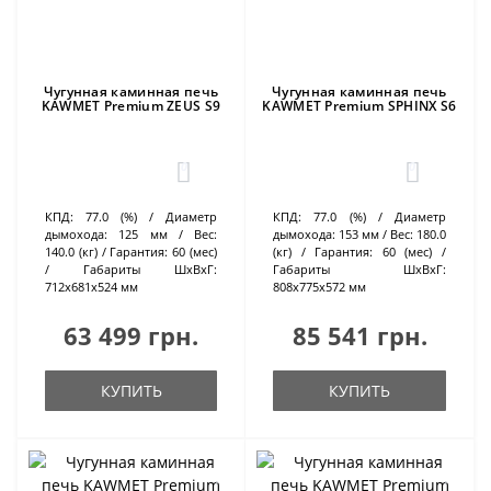
Чугунная каминная печь
Чугунная каминная печь
KAWMET Premium ZEUS S9
KAWMET Premium SPHINX S6
0
0
КПД:
77.0 (%)
Диаметр
КПД:
77.0 (%)
Диаметр
дымохода:
125 мм
Вес:
дымохода:
153 мм
Вес:
180.0
140.0 (кг)
Гарантия:
60 (мес)
(кг)
Гарантия:
60 (мес)
Габариты ШхВхГ:
Габариты ШхВхГ:
712х681х524 мм
808х775х572 мм
63 499 грн.
85 541 грн.
КУПИТЬ
КУПИТЬ