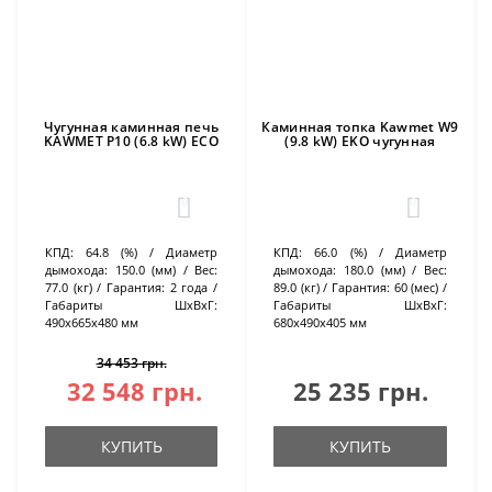
Чугунная каминная печь
Каминная топка Kawmet W9
KAWMET P10 (6.8 kW) ECO
(9.8 kW) EKO чугунная
0
0
КПД:
64.8 (%)
Диаметр
КПД:
66.0 (%)
Диаметр
дымохода:
150.0 (мм)
Вес:
дымохода:
180.0 (мм)
Вес:
77.0 (кг)
Гарантия:
2 года
89.0 (кг)
Гарантия:
60 (мес)
Габариты ШхВхГ:
Габариты ШхВхГ:
490х665х480 мм
680х490х405 мм
34 453 грн.
32 548 грн.
25 235 грн.
КУПИТЬ
КУПИТЬ