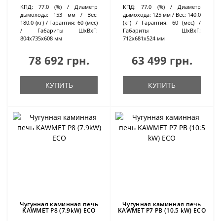
КПД:
77.0 (%)
Диаметр
КПД:
77.0 (%)
Диаметр
дымохода:
153 мм
Вес:
дымохода:
125 мм
Вес:
140.0
180.0 (кг)
Гарантия:
60 (мес)
(кг)
Гарантия:
60 (мес)
Габариты ШхВхГ:
Габариты ШхВхГ:
804х735х608 мм
712х681х524 мм
78 692 грн.
63 499 грн.
КУПИТЬ
КУПИТЬ
Чугунная каминная печь
Чугунная каминная печь
KAWMET P8 (7.9kW) ECO
KAWMET P7 PB (10.5 kW) ECO