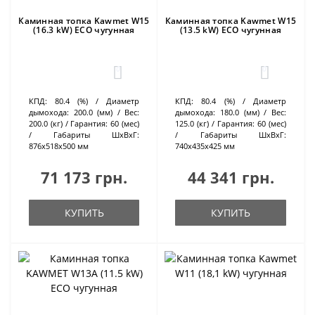
Каминная топка Kawmet W15
Каминная топка Kawmet W15
(16.3 kW) ECO чугунная
(13.5 kW) ECO чугунная
0
0
КПД:
80.4 (%)
Диаметр
КПД:
80.4 (%)
Диаметр
дымохода:
200.0 (мм)
Вес:
дымохода:
180.0 (мм)
Вес:
200.0 (кг)
Гарантия:
60 (мес)
125.0 (кг)
Гарантия:
60 (мес)
Габариты ШхВхГ:
Габариты ШхВхГ:
876х518х500 мм
740х435х425 мм
71 173 грн.
44 341 грн.
КУПИТЬ
КУПИТЬ