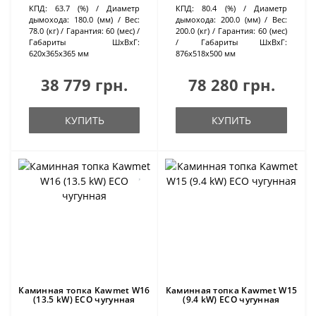
КПД:
63.7 (%)
Диаметр
КПД:
80.4 (%)
Диаметр
дымохода:
180.0 (мм)
Вес:
дымохода:
200.0 (мм)
Вес:
78.0 (кг)
Гарантия:
60 (мес)
200.0 (кг)
Гарантия:
60 (мес)
Габариты ШхВхГ:
Габариты ШхВхГ:
620х365х365 мм
876х518х500 мм
38 779 грн.
78 280 грн.
КУПИТЬ
КУПИТЬ
Каминная топка Kawmet W16
Каминная топка Kawmet W15
(13.5 kW) ECO чугунная
(9.4 kW) ECO чугунная