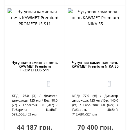
Чугунная каминная печь
Чугунная каминная печь
KAWMET Premium
KAWMET Premium NIKA S5
PROMETEUS S11
0
0
КПД:
76.0 (%)
Диаметр
КПД:
77.0 (%)
Диаметр
дымохода:
125 мм
Вес:
90.0
дымохода:
125 мм
Вес:
140.0
(кг)
Гарантия:
60 (мес)
(кг)
Гарантия:
60 (мес)
Габариты ШхВхГ:
Габариты ШхВхГ:
599х566х433 мм
712х681х524 мм
44 187 грн.
70 400 грн.