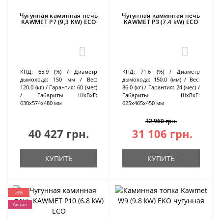
Чугунная каминная печь
Чугунная каминная печь
KAWMET P7 (9,3 KW) ECO
KAWMET P3 (7.4 kW) ECO
0
0
КПД:
65.9 (%)
Диаметр
КПД:
71.6 (%)
Диаметр
дымохода:
150 мм
Вес:
дымохода:
150.0 (мм)
Вес:
120.0 (кг)
Гарантия:
60 (мес)
86.0 (кг)
Гарантия:
24 (мес)
Габариты ШхВхГ:
Габариты ШхВхГ:
630х574х480 мм
625х465х450 мм
32 960 грн.
40 427 грн.
31 106 грн.
КУПИТЬ
КУПИТЬ
-6%
Акция