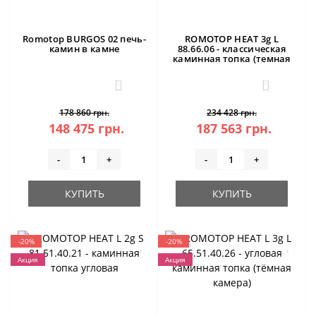
Romotop BURGOS 02 печь-
ROMOTOP HEAT 3g L
камин в камне
88.66.06 - классическая
каминная топка (темная
камера)
3
0
178 860 грн.
234 428 грн.
148 475 грн.
187 563 грн.
-
+
-
+
КУПИТЬ
КУПИТЬ
-20%
-20%
Акция
Акция