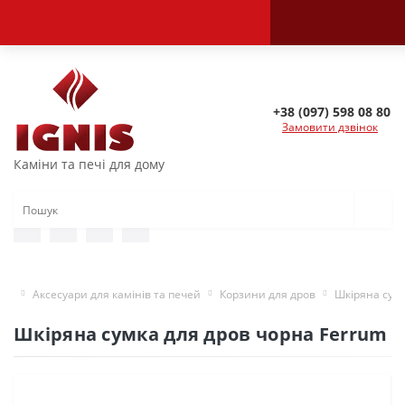
+38 (097) 598 08 80
Замовити дзвінок
Каміни та печі для дому
Аксесуари для камінів та печей
Корзини для дров
Шкіряна сумк
Шкіряна сумка для дров чорна Ferrum