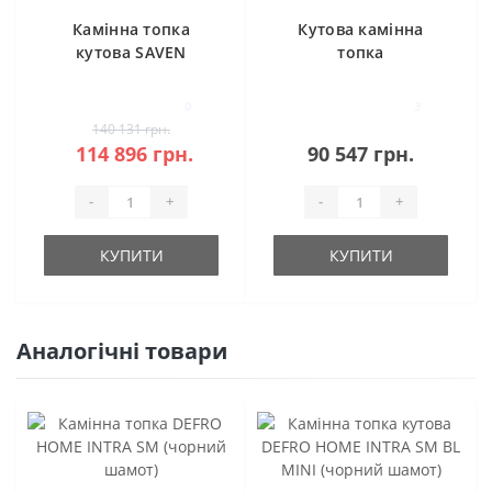
Камінна топка
Кутова камінна
кутова SAVEN
топка
Energy 85х50х47R
Gavryliv&Sons
Black (17,0 kW) ECO
72x48x52 R
0
3
140 131 грн.
114 896 грн.
90 547 грн.
-
+
-
+
КУПИТИ
КУПИТИ
Аналогічні товари