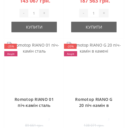
143 067 грн.
187 563 грн.
-
+
-
+
КУПИТИ
КУПИТИ
-25%
-20%
Акція
Акція
Romotop RIANO 01
Romotop RIANO G
піч-камін сталь
20 піч-камін в
камені
3
3
89 661 грн.
138 071 грн.