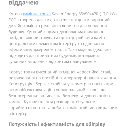
віддачею
Кутова
камінна топка
Saven Energy 85х50х47R (17,0 kW)
ECO створена для тих, хто хоче поєднати виразний
дизайн каміна з реальною користю для опалення
будинку. Кутовий формат дозволяє максимально
вигідно використовувати простір, роблячи камін
центральним елементом інтер’єру та одночасно
ефективним джерелом тепла. Така модель ідеально
підходить для приватних будинків, котеджів та
сучасних віталень з відкритим плануванням.
Корпус топки виконаний із міцної жаростійкої сталі,
розрахованої на постійні температурні навантаження.
Конструкція зберігає стабільну геометрію навіть при
активній експлуатації в опалювальний сезон, що
безпосередньо впливає на безпеку та довговічність
каміна. Кутове скління розширює візуальне
сприйняття вогню та робить камін особливо виразним
в інтер’єрі.
Потужність і ефективність для обігріву