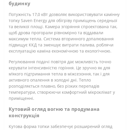
будинку
Потужність 17,0 кВт дозволяє використовувати камінну
топку Saven Energy для обігріву приміщень середньої
та великої площі. Камера згоряння спроектована так,
щоб дрова прогорали рівномірно та віддавали
максимум тепла. Система вторинного допалювання
підвищує ККД та зменшує витрати палива, роблячи
експлуатацію каміна економічною та екологічною.
Регулювання подачі повітря дає можливість точно
керувати інтенсивністю горіння. Це зручно як для
м’якого підтримання тепла в міжсезоння, так і для
активного опалення в холодні дні. Тепло
розподіляється плавно, без різких перепадів
температури, створюючи комфортний мікроклімат у
приміщенні.
Кутовий огляд вогню та продумана
конструкція
Кутова форма топки забезпечує розширений огляд