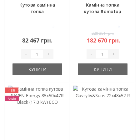
Кутова камінна
Камінна топка
топка
кутова Romotop
Gavryliv&Sons
HEAT L 3G L
72x40x52 L
81.51.40.24
0
0
228 351 грн.
82 467 грн.
182 670 грн.
-
+
-
+
КУПИТИ
КУПИТИ
-18%
Акція