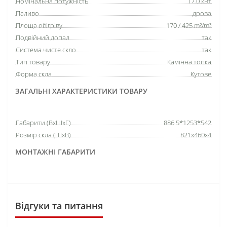
Номінальна потужність
17.0 кВт
Паливо
дрова
Площа обігріву
170 / 425 m²/m³
Подвійний допал
так
Система чисте скло
так
Тип товару
Камінна топка
Форма скла
Кутове
ЗАГАЛЬНІ ХАРАКТЕРИСТИКИ ТОВАРУ
Габарити (ВхШхГ)
886.5*1253*542
Розмір скла (ШхВ)
821х460х4
МОНТАЖНІ ГАБАРИТИ
Відгуки та питання