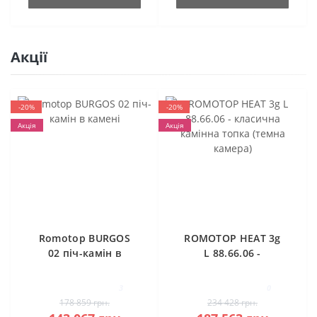
Акції
-20%
-20%
Акція
Акція
Romotop BURGOS
ROMOTOP HEAT 3g
02 піч-камін в
L 88.66.06 -
камені
класична камінна
топка (темна
3
0
камера)
178 859 грн.
234 428 грн.