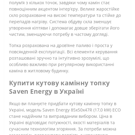
полум’я з кількох точок, завдяки чому камін стає
повноцінним акцентом інтер’єру. Велике жаростійке
скло розраховане на високі температури та стійке до
перепадів нагріву. Система обдуву скла зменшує
утворення кіптяви і допомагає довше зберігати його
чистим, зменшуючи потребу в частому догляді.
Топка розрахована на дров’яне паливо і проста у
повсякденній експлуатації. Всі елементи керування
розташовані зручно та інтуїтивно зрозумілі, що
особливо важливо при регулярному використанні
каміна в житловому будинку.
Купити кутову камінну топку
Saven Energy в Україні
Якщо ви плануєте придбати кутову камінну топку в
Україні, модель Saven Energy 85х50х47R (17,0 kW) ECO
стане надійним та виправданим вибором. Ціна в
Україні відповідає потужності, якості матеріалів та
сучасним технологіям згоряння. За потреби можна