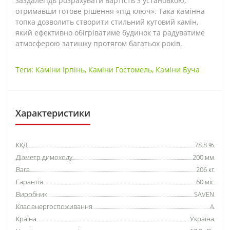
заздалегідь розрахувати вартість з установкою,
отримавши готове рішення «під ключ». Така камінна
топка дозволить створити стильний кутовий камін,
який ефективно обігріватиме будинок та радуватиме
атмосферою затишку протягом багатьох років.
Теги:
Каміни Ірпінь
,
Каміни Гостомель
,
Каміни Буча
Характеристики
ККД
78.8 %
Діаметр димоходу
200 мм
Вага
206 кг
Гарантія
60 міс
Виробник
SAVEN
Клас енергоспоживання
A
Країна
Україна