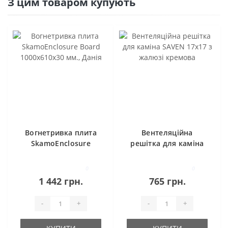
З цим товаром купують
Вогнетривка плита
Вентеляційна
SkamoEnclosure
решітка для каміна
Board 1000x610x30
SAVEN 17х17 з
мм., Данія
жалюзі кремова
0
0
1 442 грн.
765 грн.
-
+
-
+