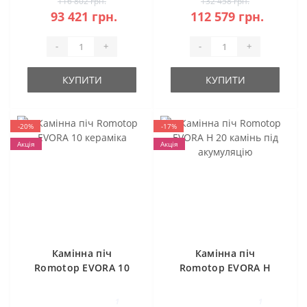
116 802 грн.
132 458 грн.
93 421 грн.
112 579 грн.
-
+
-
+
КУПИТИ
КУПИТИ
-20%
-17%
Акція
Акція
Камінна піч
Камінна піч
Romotop EVORA 10
Romotop EVORA H
кераміка
20 камінь під
акумуляцію
1
1