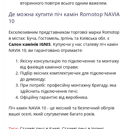
вторинного повітря всього одним важелем.
Де можна купити піч камін Romotop NAVIA
10
Ексклюзивним представником торгової марки Romotop
в містах: Буча, Гостомель, Ірпінь та Київська обл. є
Салон камінів IGNIS
. Купуючи у нас сталеву піч камін
NAVIA 10, ви гарантовано отримаєте:
Якісну консультацію по підключенню та монтажу
від фахівців камінної справи;
Підбір якісних комплектуючих для підключення
до димоходу;
При потребі: професійну монтажну бригаду, яка
здійснить підключення печі;
Офіційну гарантію від виробника.
Піч камін NAVIA 10 - це якісний та безпечний обігрів
вашої оселі, який слугуватиме багато років.
Теги:
Сталеві печі в Києві
,
Сталеві печі в Ірпені
,