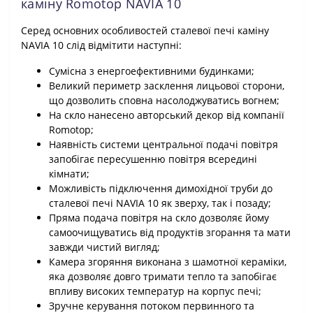
каміну Romotop NAVIA 10
Серед основних особливостей сталевої печі каміну
NAVIA 10 слід відмітити наступні:
Сумісна з енергоефективними будинками;
Великий периметр засклення лицьової сторони,
що дозволить сповна насолоджуватись вогнем;
На скло нанесено авторський декор від компанії
Romotop;
Наявність системи центральної подачі повітря
запобігає пересушенню повітря всередині
кімнати;
Можливість підключення димохідної труби до
сталевої печі NAVIA 10 як зверху, так і позаду;
Пряма подача повітря на скло дозволяє йому
самоочищуватись від продуктів згорання та мати
завжди чистий вигляд;
Камера згоряння виконана з шамотної кераміки,
яка дозволяє довго тримати тепло та запобігає
впливу високих температур на корпус печі;
Зручне керування потоком первинного та