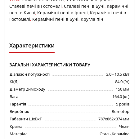
Сталеві печі в Гостомелі
,
Сталеві печі в Бучі
,
Керамічні
печі в Києві
,
Керамічні печі в Ірпені
,
Керамічні печі в
Гостомелі
,
Керамічні печі в Бучі
,
Кругла піч
Характеристики
ЗАГАЛЬНІ ХАРАКТЕРИСТИКИ ТОВАРУ
Діапазон потужності
3,0 - 10,5 кВт
ККД
84.0 (%)
Діаметр димоходу
150 мм
Вага
164.0 (кг)
Гарантія
5 років
Виробник
Romotop
Габарити ШхВхГ
787х862х374 мм
Країна
Чехія
Матеріал
Сталь,Кераміка