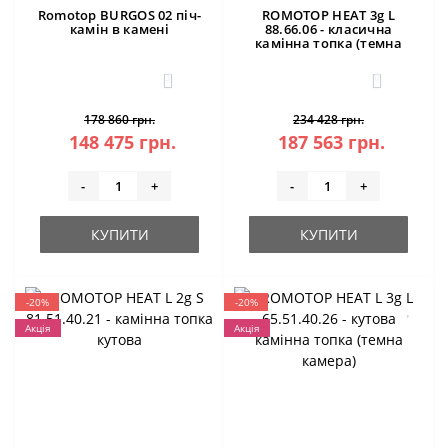
Romotop BURGOS 02 піч-
ROMOTOP HEAT 3g L
камін в камені
88.66.06 - класична
камінна топка (темна
камера)
3
0
178 860 грн.
234 428 грн.
148 475 грн.
187 563 грн.
-
+
-
+
КУПИТИ
КУПИТИ
-20%
-20%
Акція
Акція