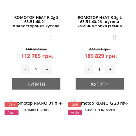
ROMOTOP HEAT R 2g S
ROMOTOP HEAT R 3g L
65.51.40.21 -
65.51.40.26 - кутова
правостороння кутова
камінна топка (темна
камінна топка
камера)
0
0
144 612 грн.
237 261 грн.
112 785 грн.
189 829 грн.
-
+
-
+
КУПИТИ
КУПИТИ
-25%
-20%
Акція
Акція