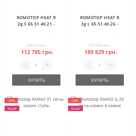
ROMOTOP HEAT R
ROMOTOP HEAT R
2g S 65.51.40.21 -
3g L 65.51.40.26 -
правосторонняя
угловая каминная
угловая каминная
топка (тёмная
0
0
топка
камера)
144 612 грн.
237 261 грн.
112 785 грн.
189 829 грн.
-
+
-
+
КУПИТЬ
КУПИТЬ
-25%
-20%
Акция
Акция