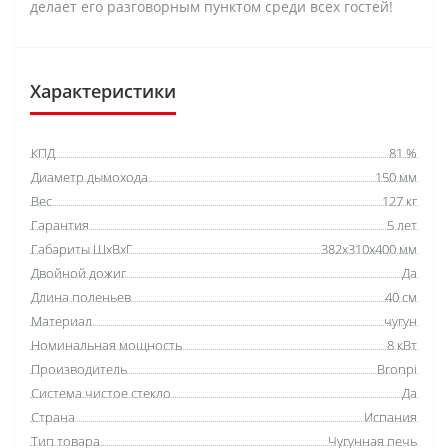
делает его разговорным пунктом среди всех гостей!
Характеристики
КПД
81 %
Диаметр дымохода
150 мм
Вес
127 кг
Гарантия
5 лет
Габариты ШхВхГ
382x310x400 мм
Двойной дожиг
Да
Длина поленьев
40 см
Материал
чугун
Номинальная мощность
8 кВт
Производитель
Bronpi
Система чистое стекло
Да
Страна
Испания
Тип товара
Чугунная печь