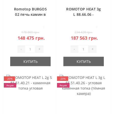
Romotop BURGOS
ROMOTOP HEAT 3g
02 печь-камин в
L 88.66.06 -
камне
классическая
каминная топка
3
0
(темная камера)
178 860 грн.
234 428 грн.
148 475 грн.
187 563 грн.
-
+
-
+
КУПИТЬ
КУПИТЬ
-20%
-20%
Акция
Акция