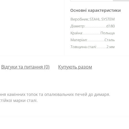
Основні характеристики
Виробник:
STAHL SYSTEM
Діаметр:
d180
Країна:
Польща
Матеріал:
Сталь
Товщина сталі:
2 мм
Відгуки та питання (0)
Купують разом
ня камінних топок та опалювальних печей до димаря.
тійкої марки сталі.