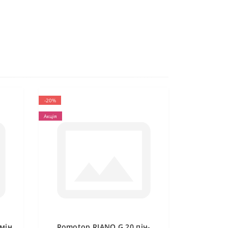
-20%
Акція
мін
Romotop RIANO G 20 піч-