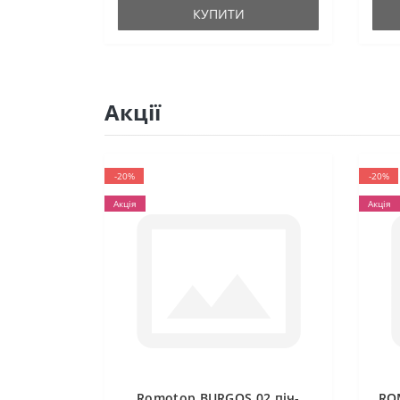
КУПИТИ
Акції
-20%
-20%
Акція
Акція
Romotop BURGOS 02 піч-
RO