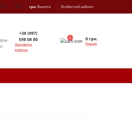
UA
RU
грн.
Валюта
Особистий кабінет
+38 (097)
0
0 грн.
598 08 80
Кошик
Замовити
дзвінок