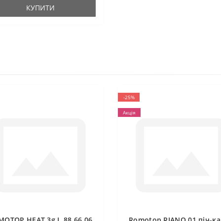
КУПИТИ
-25%
Акція
MOTOP HEAT 3g L 88.66.06
Romotop RIANO 01 піч-ка