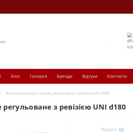
ї
Блог
Галерея
Бренди
Відгуки
Контакти
Коліно димохідне сталеве регульоване з ревізією UNI d180
 регульоване з ревізією UNI d180
Відгуки:
(0)