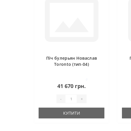
Піч булерьян Новаслав
Toronto (тип-04)
0
41 670 грн.
-
+
КУПИТИ