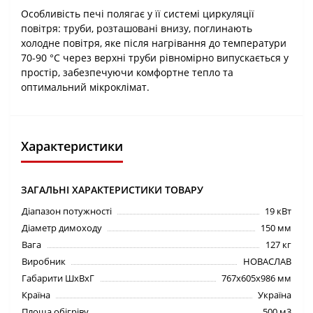
Особливість печі полягає у її системі циркуляції
повітря: труби, розташовані внизу, поглинають
холодне повітря, яке після нагрівання до температури
70-90 °С через верхні труби рівномірно випускається у
простір, забезпечуючи комфортне тепло та
оптимальний мікроклімат.
Характеристики
ЗАГАЛЬНІ ХАРАКТЕРИСТИКИ ТОВАРУ
Діапазон потужності
19 кВт
Діаметр димоходу
150 мм
Вага
127 кг
Виробник
НОВАСЛАВ
Габарити ШхВхГ
767х605х986 мм
Країна
Україна
Площа обігріву
500 м3