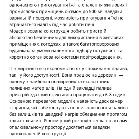
одночасного приготування їжі та опалення житлових і
промислових приміщень об'ємом до 500 м³. Завдяки
варильній поверхні, можливість приготування їжі не
втрачається навіть під час роботи печі.
Модернізована конструкція робить пристрій
абсолютно безпечним для використання в житлових
приміщеннях, котеджах, а також багатоповерхових
будинках, за умови належного підбору потужності та
коректно організованої системи повітровідведення.
Піч вирізняється економністю як у споживанні палива,
так і у його доступності. Вона працює на деревині —
одному з найбільш поширених та екологічних
паливних матеріалів. На одній закладці палива
пристрій здатний ефективно працювати до 6-8 годин.
Основною перевагою моделі є наявність двох камер
згоряння, які забезпечують повне спалювання палива
без залишків та швидкий нагрів обладнання протягом
кількох хвилин. Рівномірний розподіл тепла по всьому
опалювальному простору досягається завдяки
вдосконаленій конструкції.