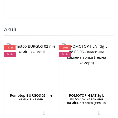
Акції
-17%
-20%
Акція
Акція
Romotop BURGOS 02 піч-
ROMOTOP HEAT 3g L
камін в камені
88.66.06 - класична
камінна топка (темна
камера)
3
0