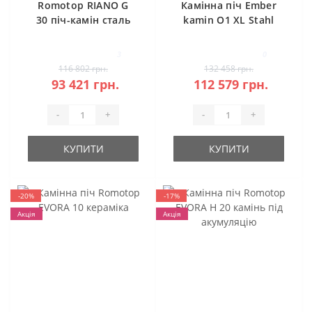
Romotop RIANO G
Камінна піч Ember
30 піч-камін сталь
kamin O1 XL Stahl
3
0
116 802 грн.
132 458 грн.
93 421 грн.
112 579 грн.
-
+
-
+
КУПИТИ
КУПИТИ
-20%
-17%
Акція
Акція