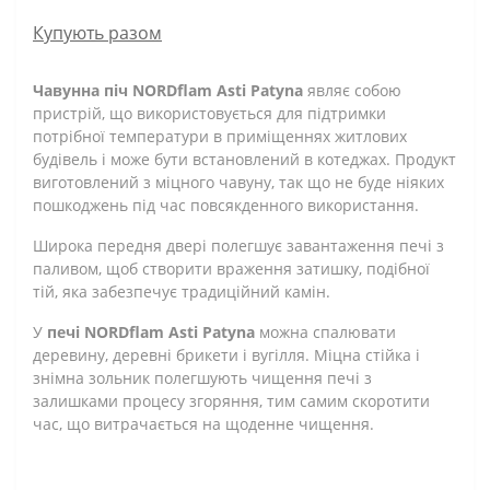
Купують разом
Чавунна піч NORDflam Asti Patyna
являє собою
пристрій, що використовується для підтримки
потрібної температури в приміщеннях житлових
будівель і може бути встановлений в котеджах. Продукт
виготовлений з міцного чавуну, так що не буде ніяких
пошкоджень під час повсякденного використання.
Широка передня двері полегшує завантаження печі з
паливом, щоб створити враження затишку, подібної
тій, яка забезпечує традиційний камін.
У
печі NORDflam Asti Patyna
можна спалювати
деревину, деревні брикети і вугілля. Міцна стійка і
знімна зольник полегшують чищення печі з
залишками процесу згоряння, тим самим скоротити
час, що витрачається на щоденне чищення.