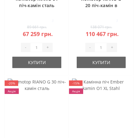
піч-камін сталь
20 піч-камін в
камені
3
3
89 661 грн.
138 071 грн.
67 259 грн.
110 467 грн.
-
+
-
+
КУПИТИ
КУПИТИ
-20%
-15%
Акція
Акція