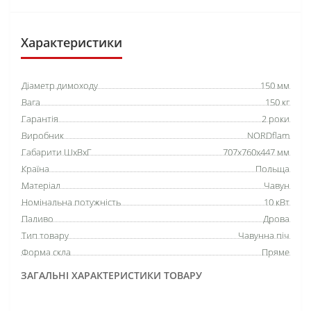
Характеристики
Діаметр димоходу
150 мм
Вага
150 кг
Гарантія
2 роки
Виробник
NORDflam
Габарити ШхВхГ
707х760х447 мм
Країна
Польща
Матеріал
Чавун
Номінальна потужність
10 кВт
Паливо
Дрова
Тип товару
Чавунна піч
Форма скла
Пряме
ЗАГАЛЬНІ ХАРАКТЕРИСТИКИ ТОВАРУ