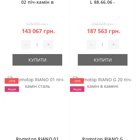
02 піч-камін в
L 88.66.06 -
камені
класична камінна
топка (темна
3
0
камера)
178 859 грн.
234 428 грн.
143 067 грн.
187 563 грн.
-
+
-
+
КУПИТИ
КУПИТИ
-25%
-20%
Акція
Акція
Romotop RIANO 01
Romotop RIANO G