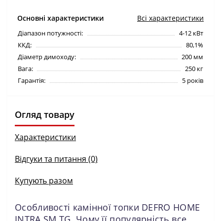
Основні характеристики
Всі характеристики
Діапазон потужності:
4-12 кВт
ККД:
80,1%
Діаметр димоходу:
200 мм
Вага:
250 кг
Гарантія:
5 років
Огляд товару
Характеристики
Відгуки та питання (0)
Купують разом
Особливості камінної топки
DEFRO HOME
INTRA SM TG
. Чому її популярність все