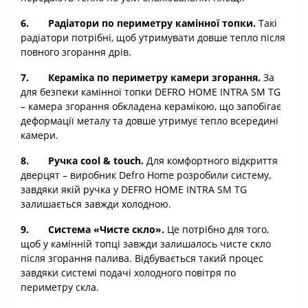
6.
Радіатори по периметру камінної топки.
Такі
радіатори потрібні, щоб утримувати довше тепло після
повного згорання дрів.
7.
Кераміка по периметру камери згорання.
За
для безпеки камінної топки DEFRO HOME INTRA SM TG
– камера згорання обкладена керамікою, що запобігає
деформації металу та довше утримує тепло всередині
камери.
8.
Ручка
cool
&
touch
.
Для комфортного відкриття
дверцят – виробник
Defro
Home
розробили систему,
завдяки якій ручка у DEFRO HOME INTRA SM TG
залишається завжди холодною.
9.
Система «Чисте скло».
Це потрібно для того,
щоб у камінній топці завжди залишалось чисте скло
після згорання палива. Відбувається такий процес
завдяки системі подачі холодного повітря по
периметру скла.