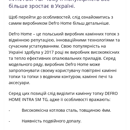
більше зростає в Україні.
Щоб перейти до особливостей, слід ознайомитись з
самим виробником
Defro
Home
більш детальніше.
Defro
Home
– це польський виробник камінних топок з
відмінною репутацією, інноваційними технологіями та
сучасним устаткуванням. Свою популярність на
Україні здобула у 2017 році як виробник високоякісних
та тепло ефективних опалювальних приладів. Серед
модельного ряду, виробник
Defro
Home
може
запропонувати своєму користувачу повітряні камінні
топки та топки з водяним контуром, камінні печі та
аксесуари.
Серед цих позицій слід виділити камінну топку DEFRO
HOME INTRA SM TG, адже її особливості вражають:
-
Високоякісна котлова сталь, товщиною 4мм.
-
Наявність подвійного допалу.