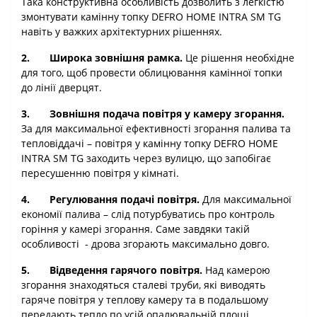
Така конструктивна особливість дозволить з легкістю
змонтувати камінну топку DEFRO HOME INTRA SM TG
навіть у важких архітектурних рішеннях.
2.
Широка зовнішня рамка.
Це рішення необхідне
для того, щоб провести облицювання камінної топки
до лінії дверцят.
3.
Зовнішня подача повітря у камеру згорання.
За для максимальної ефективності згорання палива та
тепловіддачі – повітря у камінну топку DEFRO HOME
INTRA SM TG заходить через вулицю, що запобігає
пересушенню повітря у кімнаті.
4.
Регулювання подачі повітря.
Для максимальної
економії палива – слід потурбуватись про контроль
горіння у камері згорання. Саме завдяки такій
особливості
- дрова згорають максимально довго.
5.
Відведення гарячого повітря.
Над камерою
згорання знаходяться сталеві труби, які виводять
гаряче повітря у теплову камеру та в подальшому
передають тепло по усій опалювальній площі.