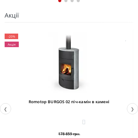
Акції
-20%
Акція
Romotop BURGOS 02 піч-камін в камені
❮
❯
3
178 859 грн.