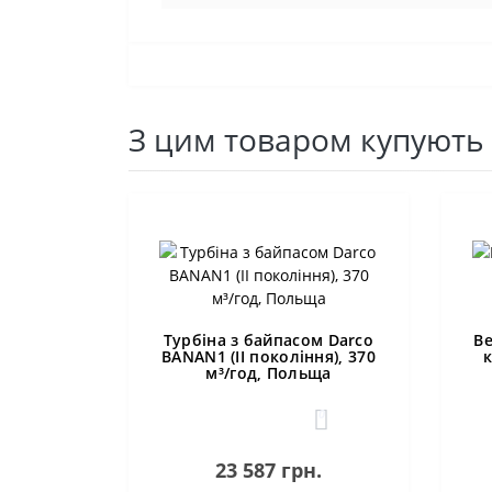
З цим товаром купують
Турбіна з байпасом Darco
Ве
BANAN1 (II покоління), 370
к
м³/год, Польща
0
23 587 грн.