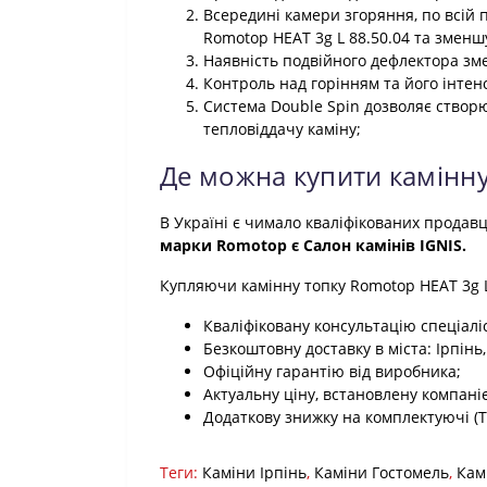
Всередині камери згоряння, по всій
Romotop HEAT 3g L 88.50.04 та змен
Наявність подвійного дефлектора зм
Контроль над горінням та його інтен
Система Double Spin дозволяє створю
тепловіддачу каміну;
Де можна купити камінну
В Україні є чимало кваліфікованих продав
марки Romotop є Салон камінів IGNIS.
Купляючи камінну топку Romotop HEAT 3g L 
Кваліфіковану консультацію спеціалі
Безкоштовну доставку в міста: Ірпінь,
Офіційну гарантію від виробника;
Актуальну ціну, встановлену компані
Додаткову знижку на комплектуючі (Тру
Теги:
Каміни Ірпінь
,
Каміни Гостомель
,
Кам