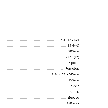
4,5 - 17,0 кВт
81.4 (%)
200 мм
272.0 (кг)
5 років
Romotop
1184х1331х545 мм
150 мм
Чехія
Сталь
Дерево
180 м.кв