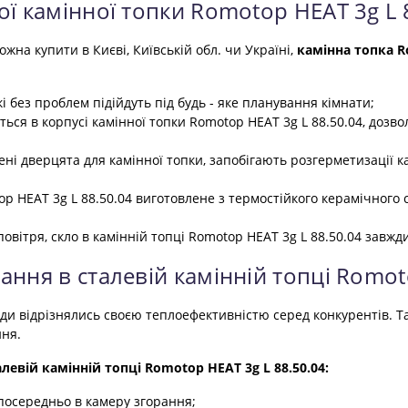
ої камінної топки Romotop HEAT 3g L 
ожна купити в Києві, Київській обл. чи Україні,
камінна топка R
кі без проблем підійдуть під будь - яке планування кімнати;
ться в корпусі камінної топки Romotop HEAT 3g L 88.50.04, дозво
ені дверцята для камінної топки, запобігають розгерметизації к
top HEAT 3g L 88.50.04 виготовлене з термостійкого керамічного
повітря, скло в камінній топці Romotop HEAT 3g L 88.50.04 завж
ння в сталевій камінній топці Romot
ди відрізнялись своєю теплоефективністю серед конкурентів. Та
ння.
алевій камінній топці Romotop HEAT 3g L 88.50.04:
посередньо в камеру згорання;