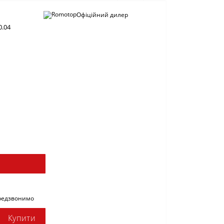
Офіційний дилер
0.04
ередзвонимо
Купити