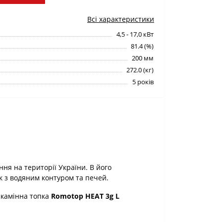
Всі характеристики
4,5 - 17,0 кВт
81.4 (%)
200 мм
272.0 (кг)
5 років
ня на території України. В його
к з водяним контуром та печей.
а камінна топка
Romotop HEAT 3g L