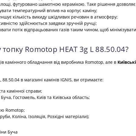
 площі, футуровано шамотною керамікою. Таке рішення дозволяє 
шувати температурний вплив на корпус каміну;
еншує кількість викиду шкідливих речовин в атмосферу;
сивністю здійснюється завдяки зручній ручці;
вати потік відпрацьованих газів таким чином, щоб мінімізувати
 топку Romotop HEAT 3g L 88.50.04?
ців камінного обладнання від виробника Romotop, але в
Київськ
88.50.04 в магазині камінів IGNIS, ви отримаєте:
ста камінної справи;
 Буча, Гостомель, Київ та Київська область;
єю Romotop;
би, Коліна, Ізоляція, Розхідні матеріали);
іни Буча