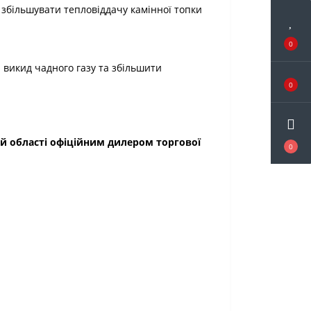
збільшувати тепловіддачу камінної топки
0
 викид чадного газу та збільшити
0
ій області офіційним дилером торгової
0