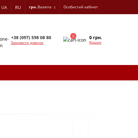
UA
RU
грн.
Валюта
Особистий кабінет
0
0 грн.
+38 (097) 598 08 80
Кошик
Замовити дзвінок