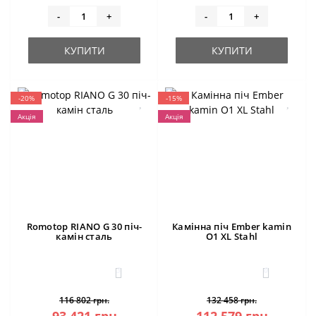
-
+
-
+
КУПИТИ
КУПИТИ
-20%
-15%
Акція
Акція
Romotop RIANO G 30 піч-
Камінна піч Ember kamin
камін сталь
O1 XL Stahl
3
0
116 802 грн.
132 458 грн.