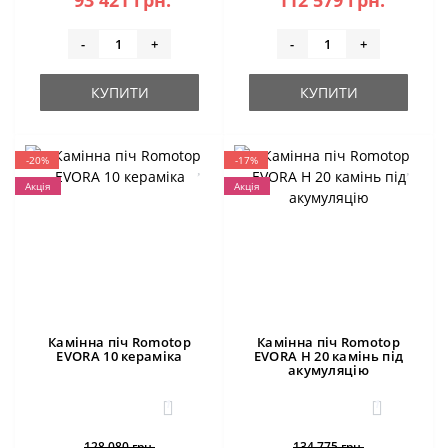
93 421 грн.
112 579 грн.
-
+
-
+
КУПИТИ
КУПИТИ
-20%
-17%
Акція
Акція
Камінна піч Romotop
Камінна піч Romotop
EVORA 10 кераміка
EVORA H 20 камінь під
акумуляцію
1
1
128 080 грн.
134 775 грн.