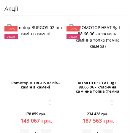
Акції
-20%
-20%
Акція
Акція
Romotop BURGOS 02 піч-
ROMOTOP HEAT 3g L
камін в камені
88.66.06 - класична
камінна топка (темна
камера)
3
0
178 859 грн.
234 428 грн.
143 067 грн.
187 563 грн.