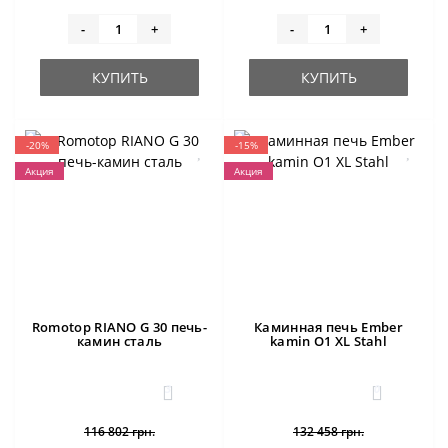
-
+
-
+
КУПИТЬ
КУПИТЬ
-20%
-15%
Акция
Акция
Romotop RIANO G 30 печь-
Каминная печь Ember
камин сталь
kamin O1 XL Stahl
3
0
116 802 грн.
132 458 грн.