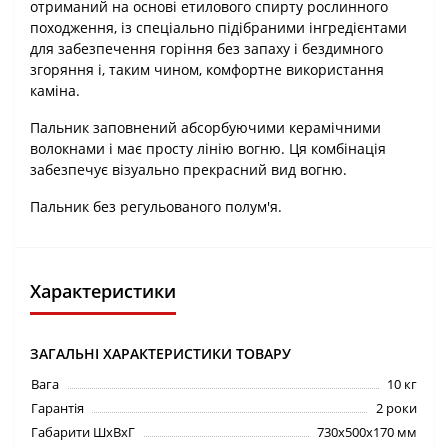
отриманий на основі етилового спирту рослинного
походження, із спеціально підібраними інгредієнтами
для забезпечення горіння без запаху і бездимного
згоряння і, таким чином, комфортне використання
каміна.
Пальник заповнений абсорбуючими керамічними
волокнами і має просту лінію вогню. Ця комбінація
забезпечує візуально прекрасний вид вогню.
Пальник без регульованого полум'я.
Характеристики
ЗАГАЛЬНІ ХАРАКТЕРИСТИКИ ТОВАРУ
Вага
10 кг
Гарантія
2 роки
Габарити ШхВхГ
730х500х170 мм