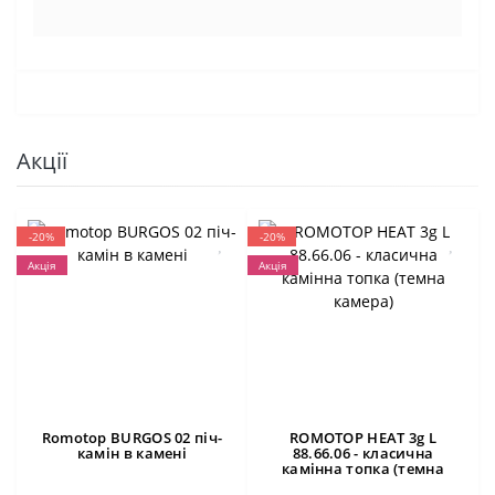
Акції
-20%
-20%
Акція
Акція
Romotop BURGOS 02 піч-
ROMOTOP HEAT 3g L
камін в камені
88.66.06 - класична
камінна топка (темна
камера)