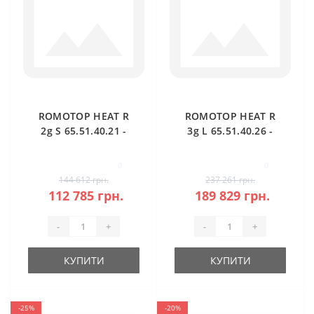
ROMOTOP HEAT R
ROMOTOP HEAT R
2g S 65.51.40.21 -
3g L 65.51.40.26 -
правостороння
кутова камінна
кутова камінна
топка (темна
0
0
топка
камера)
144 612 грн.
237 261 грн.
112 785 грн.
189 829 грн.
-
+
-
+
КУПИТИ
КУПИТИ
-25%
-20%