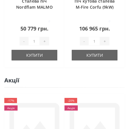
Сталева піч
Піч кутова сталева
Nordflam MALMO
M-Fire Corfu (9kW)
0
0
50 779 грн.
106 965 грн.
-
+
-
+
КУПИТИ
КУПИТИ
Акції
-17%
-20%
Акція
Акція