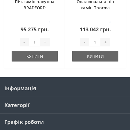
Піч-камін чавунна
Опалювальна піч
BRADFORD
камін Thorma
антрацит Invicta
Borgholm TOP
ceramik ivory
1
0
95 275 грн.
113 042 грн.
-
+
-
+
КУПИТИ
КУПИТИ
Інформація
Категорії
Графік роботи