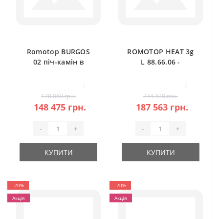
Romotop BURGOS
ROMOTOP HEAT 3g
02 піч-камін в
L 88.66.06 -
камені
класична камінна
топка (темна
3
0
камера)
178 860 грн.
234 428 грн.
148 475 грн.
187 563 грн.
-
+
-
+
КУПИТИ
КУПИТИ
-20%
-20%
Акція
Акція