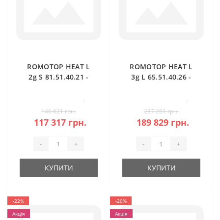
ROMOTOP HEAT L
ROMOTOP HEAT L
2g S 81.51.40.21 -
3g L 65.51.40.26 -
камінна топка
кутова камінна
кутова
топка (темна
0
0
камера)
146 621 грн.
237 261 грн.
117 317 грн.
189 829 грн.
-
+
-
+
КУПИТИ
КУПИТИ
-22%
-20%
Акція
Акція