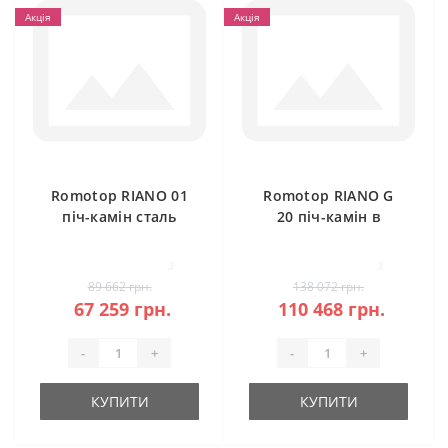
Акція
Акція
Romotop RIANO 01
Romotop RIANO G
піч-камін сталь
20 піч-камін в
камені
3
3
89 662 грн.
138 072 грн.
67 259 грн.
110 468 грн.
-
+
-
+
КУПИТИ
КУПИТИ