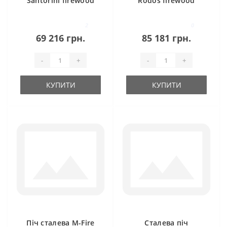
Santorini firewood
Rodos firewood
niche (12kW)
niche (15kW)
2
0
69 216 грн.
85 181 грн.
-
+
-
+
КУПИТИ
КУПИТИ
Піч сталева M-Fire
Сталева піч