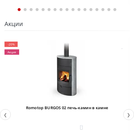
Акции
-20%
Акция
Romotop BURGOS 02 печь-камин в камне
❮
❯
3