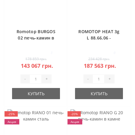
Romotop BURGOS
ROMOTOP HEAT 3g
02 печь-камин в
L 88.66.06 -
камне
классическая
каминная топка
3
0
(темная камера)
178 859 грн.
234 428 грн.
143 067 грн.
187 563 грн.
-
+
-
+
КУПИТЬ
КУПИТЬ
-25%
-20%
Акция
Акция