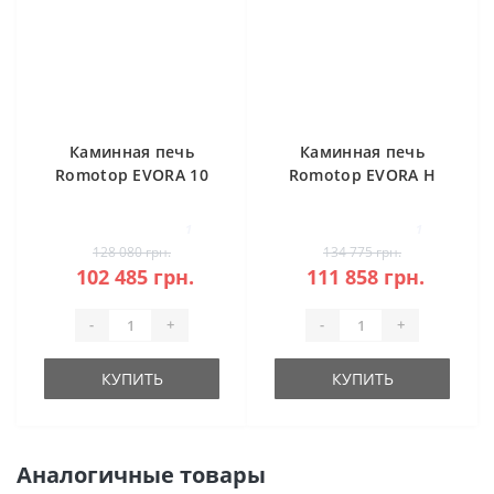
Каминная печь
Каминная печь
Romotop EVORA 10
Romotop EVORA H
керамика
20 камень под
аккумуляцию
1
1
128 080 грн.
134 775 грн.
102 485 грн.
111 858 грн.
-
+
-
+
КУПИТЬ
КУПИТЬ
Аналогичные товары