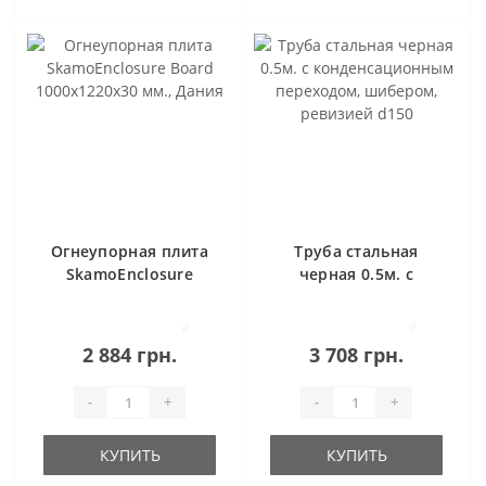
Огнеупорная плита
Труба стальная
SkamoEnclosure
черная 0.5м. c
Board 1000х1220х30
конденсационным
мм., Дания
переходом,
0
0
шибером, ревизией
2 884 грн.
3 708 грн.
d150
-
+
-
+
КУПИТЬ
КУПИТЬ