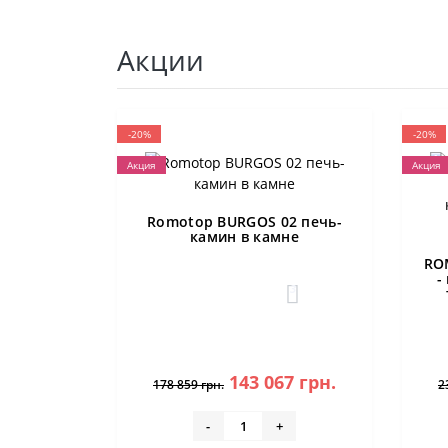
Акции
-20%
-20%
Акция
Акция
Romotop BURGOS 02 печь-
камин в камне
RO
-
3
143 067 грн.
178 859 грн.
2
-
+