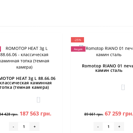
-25%
Акция
Romotop RIANO 01 печ
камин сталь
MOTOP HEAT 3g L 88.66.06
 классическая каминная
3
топка (темная камера)
0
187 563 грн.
67 259 грн
34 428 грн.
89 661 грн.
-
+
-
+