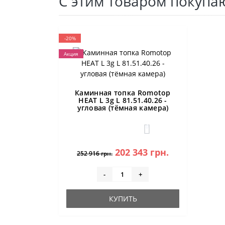
С этим товаром покупа
-20%
Акция
Каминная топка Romotop
HEAT L 3g L 81.51.40.26 -
угловая (тёмная камера)
0
202 343 грн.
252 916 грн.
-
+
КУПИТЬ