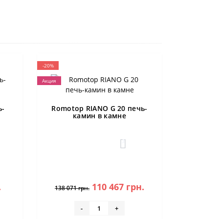
-20%
Акция
ь-
Romotop RIANO G 20 печь-
камин в камне
3
.
110 467 грн.
138 071 грн.
-
+