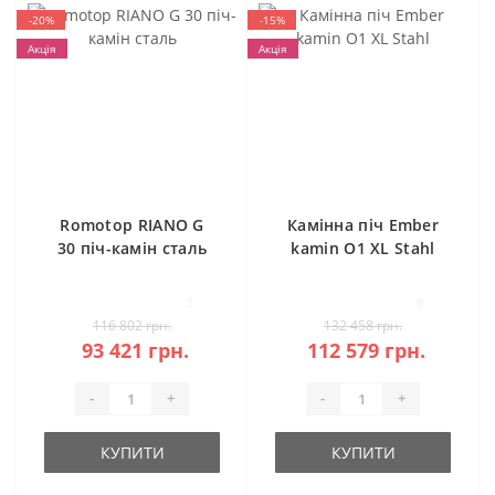
-20%
-15%
Акція
Акція
Romotop RIANO G
Камінна піч Ember
30 піч-камін сталь
kamin O1 XL Stahl
3
0
116 802 грн.
132 458 грн.
93 421 грн.
112 579 грн.
-
+
-
+
КУПИТИ
КУПИТИ