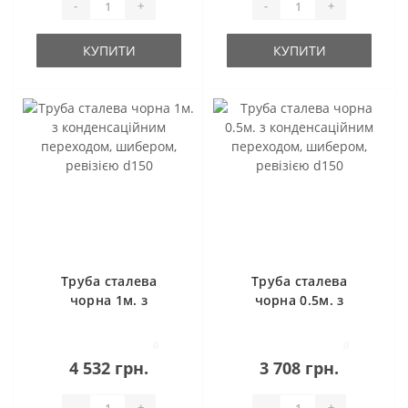
-
+
-
+
КУПИТИ
КУПИТИ
Труба сталева
Труба сталева
чорна 1м. з
чорна 0.5м. з
конденсаційним
конденсаційним
переходом,
переходом,
0
0
шибером, ревізією
шибером, ревізією
4 532 грн.
3 708 грн.
d150
d150
-
+
-
+