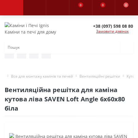
0
0
0
+38 (097) 598 08 80
Замовити дзвінок
Каміни та печі для дому
Все для монтажу камінів та печей
Вентиляційні решітки
Кутов
Вентиляційна решітка для каміна
кутова ліва SAVEN Loft Angle 6х60х80
біла