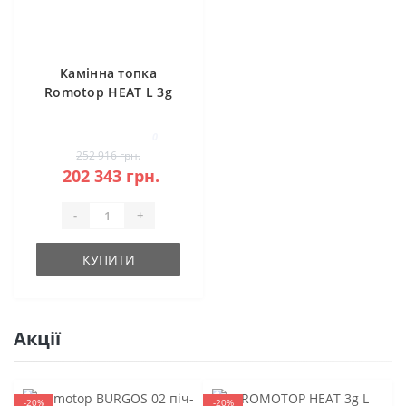
Камінна топка
Romotop HEAT L 3g
L 81.51.40.26 -
кутова (темна
0
камера)
252 916 грн.
202 343 грн.
-
+
КУПИТИ
Акції
-20%
-20%