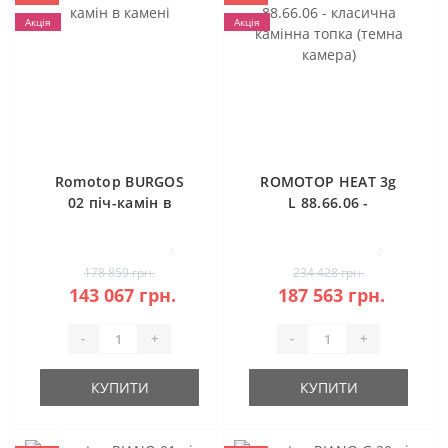
Акція
Акція
Romotop BURGOS
ROMOTOP HEAT 3g
02 піч-камін в
L 88.66.06 -
камені
класична камінна
топка (темна
3
0
камера)
178 859 грн.
234 428 грн.
143 067 грн.
187 563 грн.
-
+
-
+
КУПИТИ
КУПИТИ