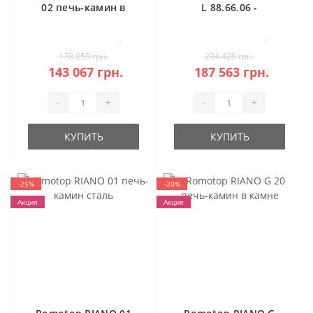
02 печь-камин в
L 88.66.06 -
камне
классическая
каминная топка
3
0
(темная камера)
178 859 грн.
234 428 грн.
143 067 грн.
187 563 грн.
-
+
-
+
КУПИТЬ
КУПИТЬ
-25%
-20%
Акция
Акция