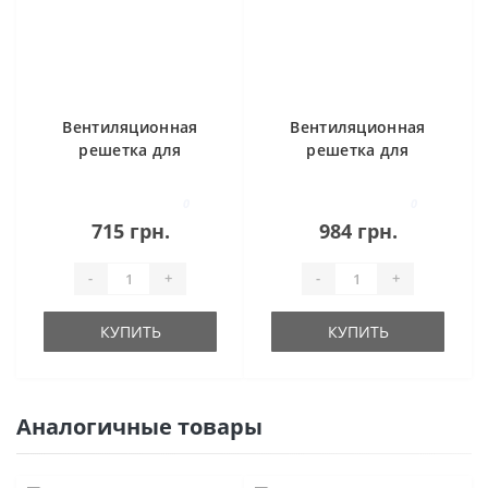
Вентиляционная
Вентиляционная
решетка для
решетка для
камина SAVEN
камина SAVEN
17х17 с жалюзи
17х49 черная
0
0
белая
715 грн.
984 грн.
-
+
-
+
КУПИТЬ
КУПИТЬ
Аналогичные товары