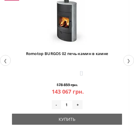
Romotop BURGOS 02 печь-камин в камне
❮
❯
3
178 859 грн.
143 067 грн.
-
+
КУПИТЬ