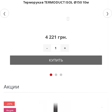
Терморукав TERMODUCT ISOL Ø150 10м
❮
❯
0
4 221 грн.
-
+
КУПИТЬ
Акции
-20%
Акция