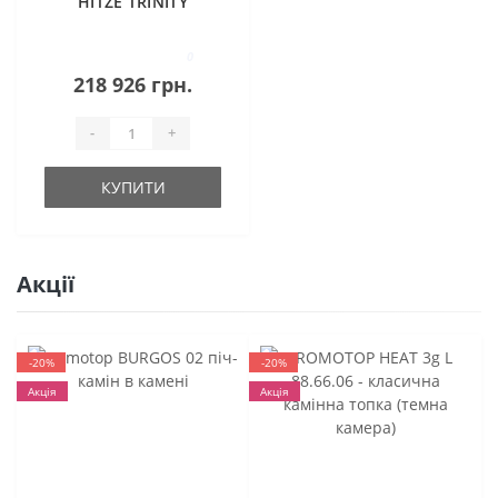
HITZE TRINITY
TRI54X80X53.G
0
218 926 грн.
-
+
КУПИТИ
Акції
-20%
-20%
Акція
Акція