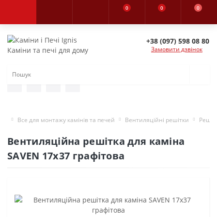
0
0
0
+38 (097) 598 08 80
Замовити дзвінок
Каміни та печі для дому
Все для монтажу камінів та печей
Вентиляційні решітки
Решіт
Вентиляційна решітка для каміна
SAVEN 17х37 графітова