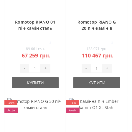
Romotop RIANO 01
Romotop RIANO G
піч-камін сталь
20 піч-камін в
камені
3
3
89 661 грн.
138 071 грн.
67 259 грн.
110 467 грн.
-
+
-
+
КУПИТИ
КУПИТИ
-20%
-15%
Акція
Акція