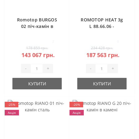
Romotop BURGOS
ROMOTOP HEAT 3g
02 піч-камін в
L 88.66.06 -
камені
класична камінна
топка (темна
3
0
камера)
178 859 грн.
234 428 грн.
143 067 грн.
187 563 грн.
-
+
-
+
КУПИТИ
КУПИТИ
-25%
-20%
Акція
Акція