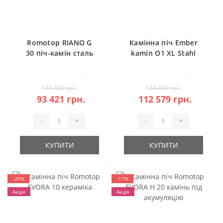
Romotop RIANO G
Камінна піч Ember
30 піч-камін сталь
kamin O1 XL Stahl
3
0
116 802 грн.
132 458 грн.
93 421 грн.
112 579 грн.
-
+
-
+
КУПИТИ
КУПИТИ
-20%
-17%
Акція
Акція