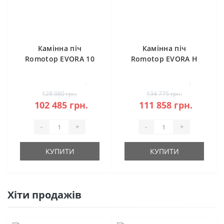
Камінна піч
Камінна піч
Romotop EVORA 10
Romotop EVORA H
кераміка
20 камінь під
акумуляцію
1
1
128 080 грн.
134 775 грн.
102 485 грн.
111 858 грн.
-
+
-
+
КУПИТИ
КУПИТИ
Хіти продажів