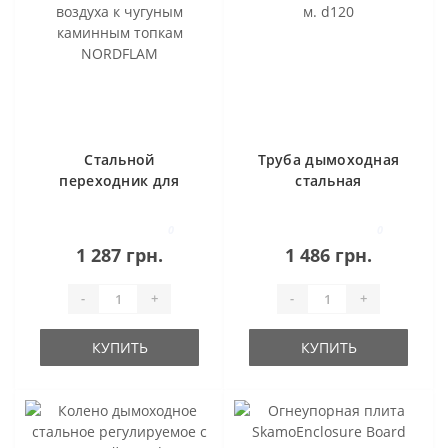
Стальной
Труба дымоходная
переходник для
стальная
подачи холодного
радиаторная 0,5 м.
воздуха к чугуным
d120
0
0
каминным топкам
1 287 грн.
1 486 грн.
NORDFLAM
-
+
-
+
КУПИТЬ
КУПИТЬ