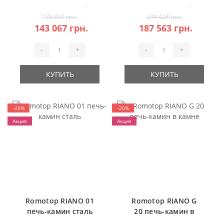
каминная топка
3
0
(темная камера)
178 859 грн.
234 428 грн.
143 067 грн.
187 563 грн.
-
+
-
+
КУПИТЬ
КУПИТЬ
-25%
-20%
Акция
Акция
Romotop RIANO 01
Romotop RIANO G
печь-камин сталь
20 печь-камин в
камне