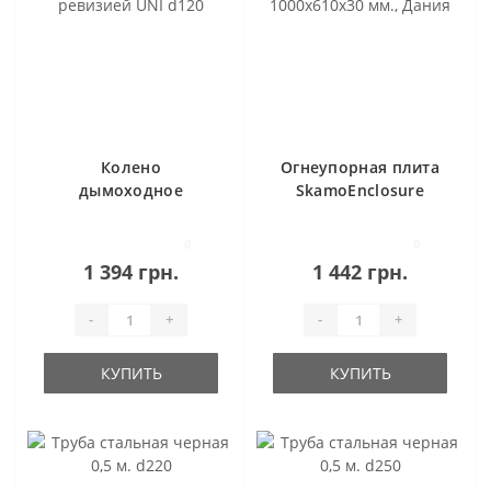
Колено
Огнеупорная плита
дымоходное
SkamoEnclosure
стальное
Board 1000x610x30
регулируемое с
мм., Дания
0
0
ревизией UNI d120
1 394 грн.
1 442 грн.
-
+
-
+
КУПИТЬ
КУПИТЬ