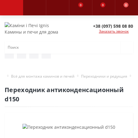
0
0
0
+38 (097) 598 08 80
Заказать звонок
Камины и печи для дома
Всё для монтажа каминов и печей
Переходники и редукция
П
Переходник антиконденсационный
d150