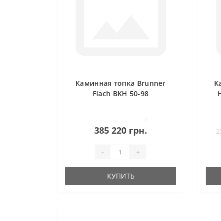
Каминная топка Brunner
К
Flach BKH 50-98
H
у
0
385 220 грн.
2
-
+
КУПИТЬ