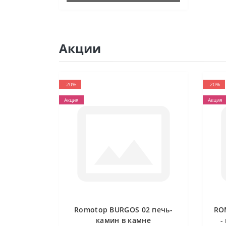
Акции
-20%
-20%
Акция
Акция
Romotop BURGOS 02 печь-
RO
камин в камне
-