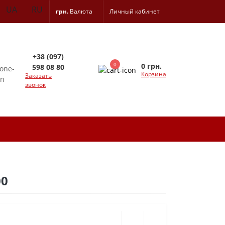
UA
RU
грн.
Валюта
Личный кабинет
+38 (097)
0
0 грн.
598 08 80
Корзина
Заказать
звонок
00