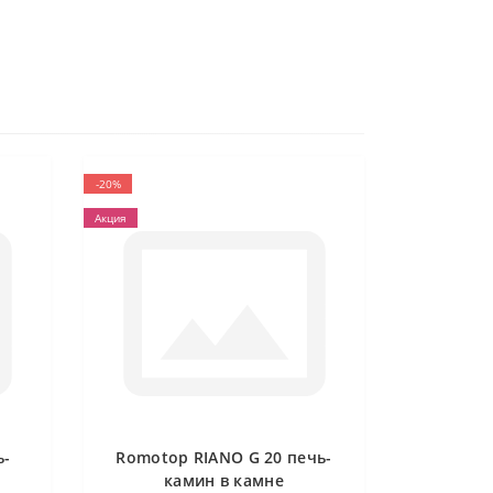
-20%
Акция
ь-
Romotop RIANO G 20 печь-
камин в камне