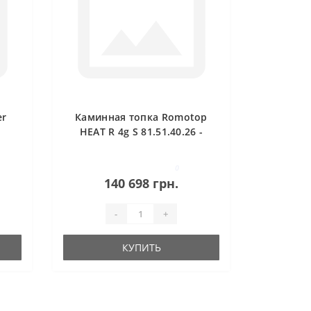
er
Каминная топка Romotop
HEAT R 4g S 81.51.40.26 -
угловая (тёмная камера)
0
140 698 грн.
-
+
КУПИТЬ