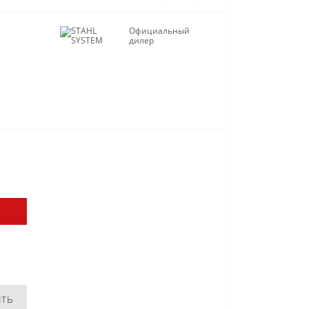
Официальный
дилер
ить