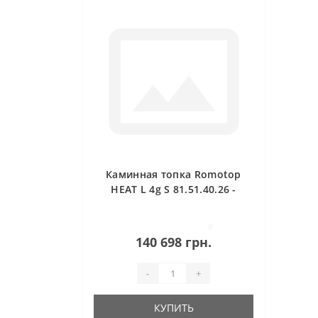
Каминная топка Romotop
HEAT L 4g S 81.51.40.26 -
угловая (тёмная камера)
0
140 698 грн.
-
+
КУПИТЬ