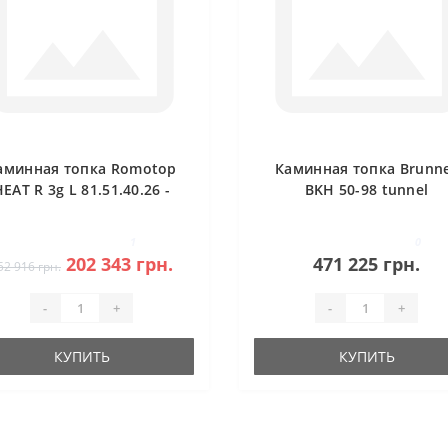
аминная топка Romotop
Каминная топка Brunn
EAT R 3g L 81.51.40.26 -
BKH 50-98 tunnel
гловая (тёмная камера)
1
0
202 343 грн.
471 225 грн.
52 916 грн.
-
+
-
+
КУПИТЬ
КУПИТЬ