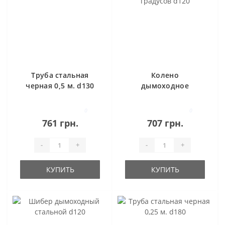
Труба стальная
Колено
черная 0,5 м. d130
дымоходное
стальное
регулируемое 45
0
0
градусов d120
761 грн.
707 грн.
-
+
-
+
КУПИТЬ
КУПИТЬ