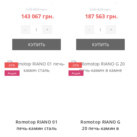
каминная топка
3
0
(темная камера)
178 859 грн.
234 428 грн.
143 067 грн.
187 563 грн.
-
+
-
+
КУПИТЬ
КУПИТЬ
-25%
-20%
Акция
Акция
Romotop RIANO 01
Romotop RIANO G
печь-камин сталь
20 печь-камин в
камне