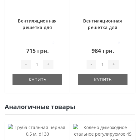
Вентиляционная
Вентиляционная
решетка для
решетка для
камина SAVEN
камина SAVEN
17х17 с жалюзи
17х49 черная
0
0
белая
715 грн.
984 грн.
-
+
-
+
КУПИТЬ
КУПИТЬ
Аналогичные товары