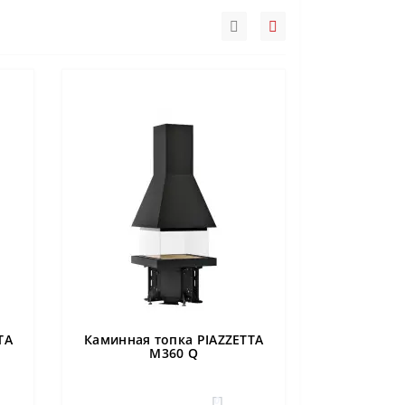
TA
Каминная топка PIAZZETTA
M360 Q
0