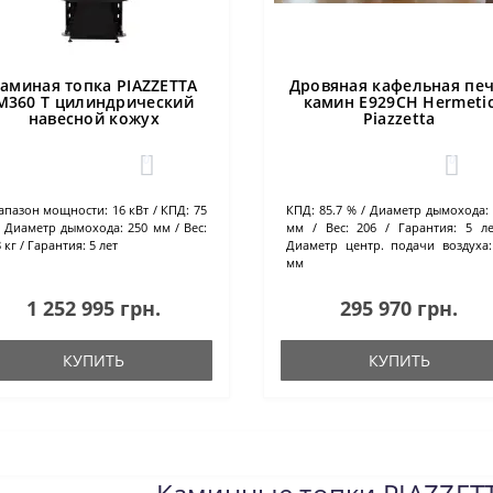
аминая топка PIAZZETTA
Дровяная кафельная печ
M360 T цилиндрический
камин E929CH Hermeti
навесной кожух
Piazzetta
0
0
апазон мощности:
16 кВт
КПД:
75
КПД:
85.7 %
Диаметр дымохода:
Диаметр дымохода:
250 мм
Вес:
мм
Вес:
206
Гарантия:
5 ле
 кг
Гарантия:
5 лет
Диаметр центр. подачи воздуха:
мм
1 252 995 грн.
295 970 грн.
КУПИТЬ
КУПИТЬ