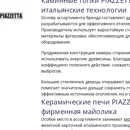
Каминные топки PIAZZET
итальянские технологии
Основу ассортимента бренда составляют
к
разрабатываются для эффективного отопле
Производитель использует жаростойкую ст
материалы футеровки, обеспечивающие дл
оборудования.
Продуманная конструкция камеры сгорани
использовать энергию древесины. Благода
коэффициент полезного действия, снижаетс
выбросов.
Большие стеклянные дверцы открывают кра
помогает значительно дольше сохранять ст
эффективным источником отопления, но и
Керамические печи PIAZZ
фирменная майолика
Особое место в ассортименте занимают
ке
визитной карточкой итальянского производ