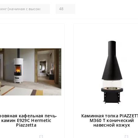
ровяная кафельная печь-
Каминная топка PIAZZET
камин E929C Hermetic
M360 T конический
Piazzetta
навесной кожух
3
0