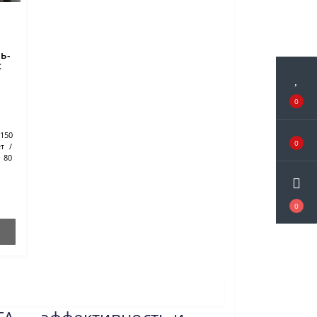
ь-
c
0
150
0
т
80
0