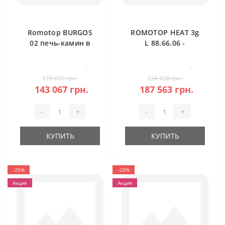
Romotop BURGOS
ROMOTOP HEAT 3g
02 печь-камин в
L 88.66.06 -
камне
классическая
каминная топка
3
0
(темная камера)
178 859 грн.
234 428 грн.
143 067 грн.
187 563 грн.
-
+
-
+
КУПИТЬ
КУПИТЬ
-25%
-20%
Акция
Акция