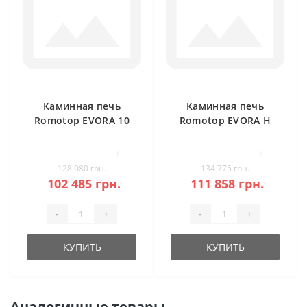
Каминная печь
Каминная печь
Romotop EVORA 10
Romotop EVORA H
керамика
20 камень под
аккумуляцию
1
1
128 080 грн.
134 775 грн.
102 485 грн.
111 858 грн.
-
+
-
+
КУПИТЬ
КУПИТЬ
Аналогичные товары