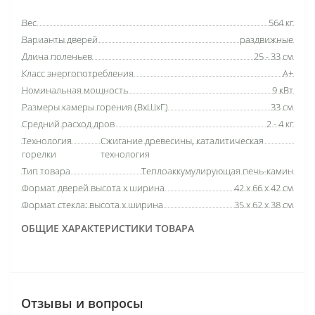
Вес
564 кг
Варианты дверей
раздвижные
Длина поленьев
25 - 33 см
Класс энергопотребления
А+
Номинальная мощность
9 кВт
Размеры камеры горения (ВхШхГ)
33 см
Средний расход дров
2 - 4 кг
Технология
Сжигание древесины, каталитическая
горелки
технология
Тип товара
Теплоаккумулирующая печь-камин
Формат дверей высота х ширина
42 х 66 х 42 см
Формат стекла: высота х ширина
35 х 62 х 38 см
ОБЩИЕ ХАРАКТЕРИСТИКИ ТОВАРА
Отзывы и вопросы