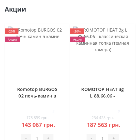
Акции
-20%
-20%
Акция
Акция
Romotop BURGOS
ROMOTOP HEAT 3g
02 печь-камин в
L 88.66.06 -
камне
классическая
каминная топка
3
0
(темная камера)
178 859 грн.
234 428 грн.
143 067 грн.
187 563 грн.
-
+
-
+