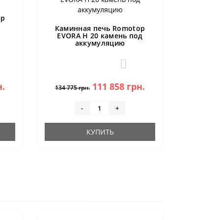
op
Каминная печь Romotop
EVORA H 20 камень под
аккумуляцию
1
н.
111 858 грн.
134 775 грн.
-
+
КУПИТЬ