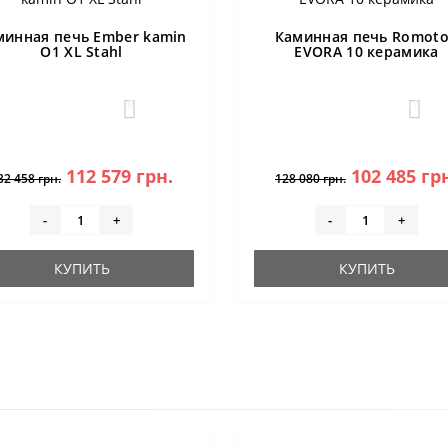
минная печь Ember kamin
Каминная печь Romot
O1 XL Stahl
EVORA 10 керамика
0
1
112 579 грн.
102 485 гр
32 458 грн.
128 080 грн.
-
+
-
+
КУПИТЬ
КУПИТЬ