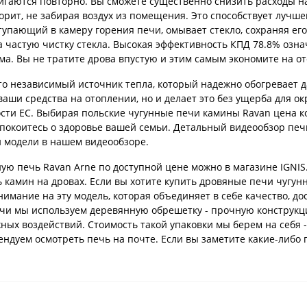
гаются повторно. Вы сможете существенно снизить расходы на
горит, не забирая воздух из помещения. Это способствует луч
ступающий в камеру горения печи, омывает стекло, сохраняя ег
 частую чистку стекла. Высокая эффективность КПД 78.8% означ
ома. Вы не тратите дрова впустую и этим самым экономите на о
это независимый источник тепла, который надежно обогревает д
 ваши средства на отоплении, но и делает это без ущерба для 
ости ЕС. Выбирая польские чугунные печи камины Ravan цена ко
спокоитесь о здоровье вашей семьи. Детальный видеообзор печ
 модели в нашем видеообзоре.
ную печь Ravan Arne по доступной цене можно в магазине IGNIS
камин на дровах. Если вы хотите купить дровяные печи чугун
нимание на эту модель, которая объединяет в себе качество, д
ечи мы используем деревянную обрешетку - прочную конструкц
жных воздействий. Стоимость такой упаковки мы берем на себя 
ндуем осмотреть печь на почте. Если вы заметите какие-либо