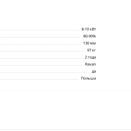
8-10 кВт
80-90%
130 мм
97 кг
2 года
Ravan
да
Польша