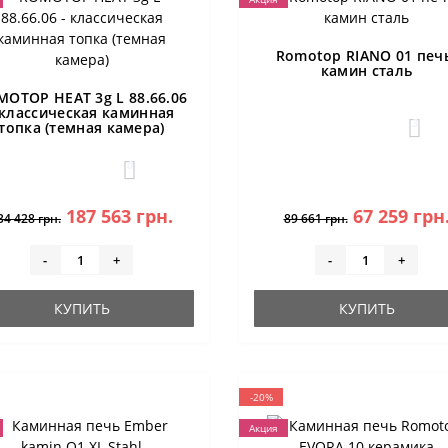
Romotop RIANO 01 печ
камин сталь
MOTOP HEAT 3g L 88.66.06
 классическая каминная
3
топка (темная камера)
0
187 563 грн.
67 259 грн
34 428 грн.
89 661 грн.
-
+
-
+
КУПИТЬ
КУПИТЬ
-20%
Акция