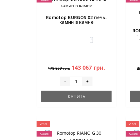
Romotop BURGOS 02 печь-
камин в камне
RO
-
3
143 067 грн.
178 859 грн.
2
-
+
КУПИТЬ
-20%
-15%
Акция
Акция