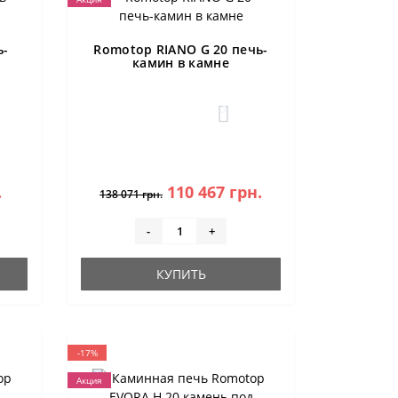
ь-
Romotop RIANO G 20 печь-
камин в камне
3
.
110 467 грн.
138 071 грн.
-
+
КУПИТЬ
-17%
Акция