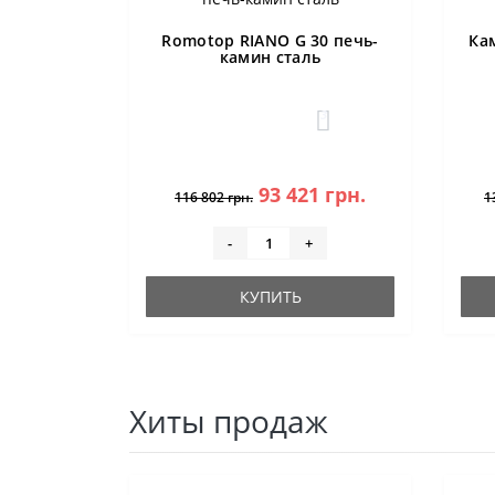
Romotop RIANO G 30 печь-
Ка
камин сталь
3
93 421 грн.
116 802 грн.
1
-
+
КУПИТЬ
Хиты продаж