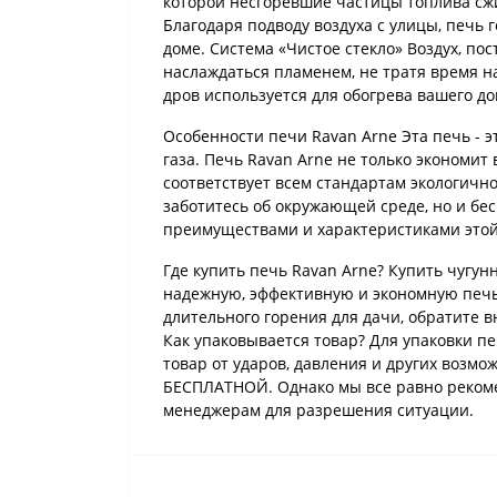
которой несгоревшие частицы топлива сжи
Благодаря подводу воздуха с улицы, печь 
доме. Система «Чистое стекло» Воздух, по
наслаждаться пламенем, не тратя время на
дров используется для обогрева вашего д
Особенности печи Ravan Arne Эта печь - 
газа. Печь Ravan Arne не только экономит
соответствует всем стандартам экологичн
заботитесь об окружающей среде, но и бе
преимуществами и характеристиками этой
Где купить печь Ravan Arne? Купить чугун
надежную, эффективную и экономную печь 
длительного горения для дачи, обратите в
Как упаковывается товар? Для упаковки п
товар от ударов, давления и других возмо
БЕСПЛАТНОЙ. Однако мы все равно рекоме
менеджерам для разрешения ситуации.