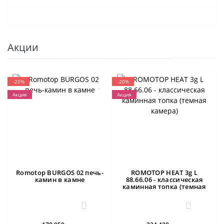
Акции
-20%
-20%
Акция
Акция
Romotop BURGOS 02 печь-
ROMOTOP HEAT 3g L
камин в камне
88.66.06 - классическая
каминная топка (темная
камера)
3
0