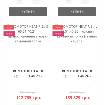
-
+
-
+
КУПИТЬ
КУПИТЬ
-22%
-20%
Акция
Акция
ROMOTOP HEAT R
ROMOTOP HEAT R
2g S 65.51.40.21 -
3g L 65.51.40.26 -
правосторонняя
угловая каминная
угловая каминная
топка (тёмная
0
0
топка
камера)
144 612 грн.
237 261 грн.
112 785 грн.
189 829 грн.