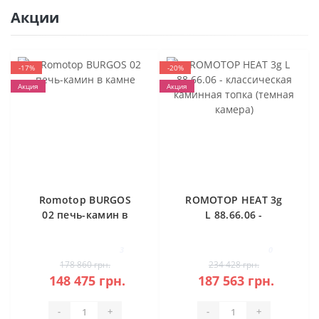
Акции
-17%
-20%
Акция
Акция
Romotop BURGOS
ROMOTOP HEAT 3g
02 печь-камин в
L 88.66.06 -
камне
классическая
каминная топка
3
0
(темная камера)
178 860 грн.
234 428 грн.
148 475 грн.
187 563 грн.
-
+
-
+