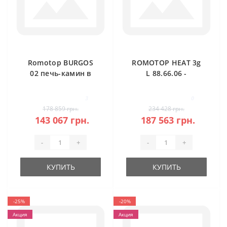
Romotop BURGOS
ROMOTOP HEAT 3g
02 печь-камин в
L 88.66.06 -
камне
классическая
каминная топка
3
0
(темная камера)
178 859 грн.
234 428 грн.
143 067 грн.
187 563 грн.
-
+
-
+
КУПИТЬ
КУПИТЬ
-25%
-20%
Акция
Акция