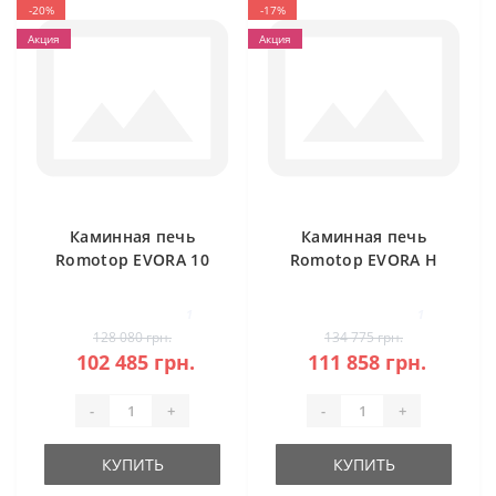
-20%
-17%
Акция
Акция
Каминная печь
Каминная печь
Romotop EVORA 10
Romotop EVORA H
керамика
20 камень под
аккумуляцию
1
1
128 080 грн.
134 775 грн.
102 485 грн.
111 858 грн.
-
+
-
+
КУПИТЬ
КУПИТЬ