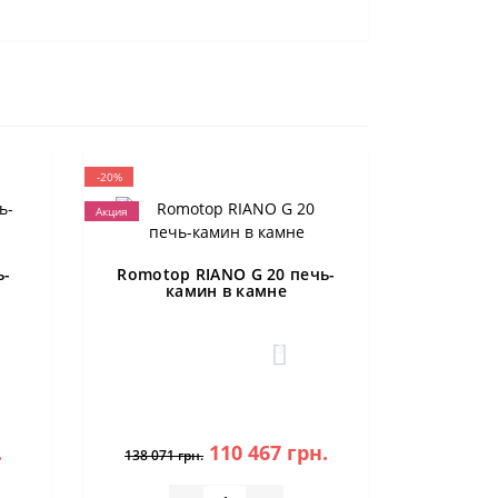
-20%
Акция
ь-
Romotop RIANO G 20 печь-
камин в камне
3
.
110 467 грн.
138 071 грн.