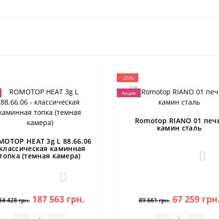
-25%
Акция
Romotop RIANO 01 печ
камин сталь
MOTOP HEAT 3g L 88.66.06
 классическая каминная
3
топка (темная камера)
0
187 563 грн.
67 259 грн
34 428 грн.
89 661 грн.