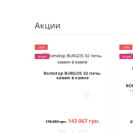
Акции
-20%
-20%
Акция
Акция
Romotop BURGOS 02 печь-
камин в камне
RO
-
3
143 067 грн.
178 859 грн.
2