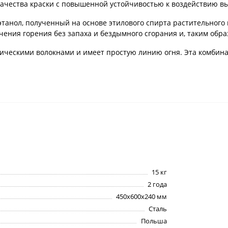
качества краски с повышенной устойчивостью к воздействию вы
этанол, полученный на основе этилового спирта растительного
ния горения без запаха и бездымного сгорания и, таким обра
ческими волокнами и имеет простую линию огня. Эта комбин
15 кг
2 года
450x600x240 мм
Сталь
Польша