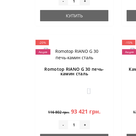
-
+
КУПИТЬ
-20%
-15%
Акция
Акция
Romotop RIANO G 30 печь-
Ка
камин сталь
3
93 421 грн.
116 802 грн.
1
-
+