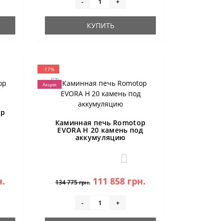
-
+
КУПИТЬ
-17%
Акция
op
Каминная печь Romotop
EVORA H 20 камень под
аккумуляцию
1
н.
111 858 грн.
134 775 грн.
-
+