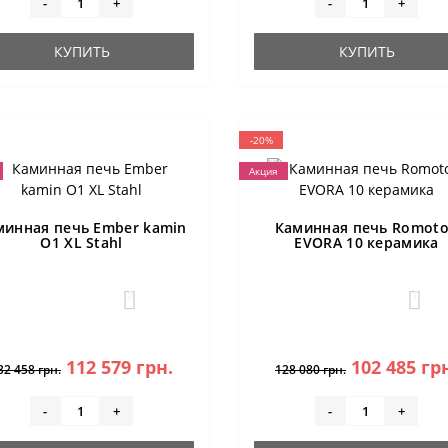
-
+
-
+
КУПИТЬ
КУПИТЬ
-20%
Акция
минная печь Ember kamin
Каминная печь Romot
O1 XL Stahl
EVORA 10 керамика
0
1
112 579 грн.
102 485 гр
32 458 грн.
128 080 грн.
-
+
-
+