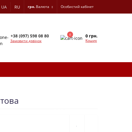
UA
RU
грн.
Валюта
Особистий кабінет
0
0 грн.
+38 (097) 598 08 80
Кошик
Замовити дзвінок
ітова