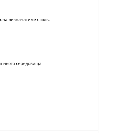
вона визначатиме стиль.
олишнього середовища
.