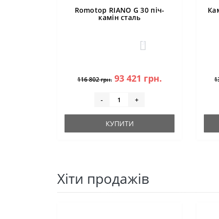
Romotop RIANO G 30 піч-
Ка
камін сталь
3
93 421 грн.
116 802 грн.
1
-
+
КУПИТИ
Хіти продажів