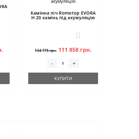
ORA
Камінна піч Romotop EVORA
H 20 камінь під акумуляцію
1
н.
111 858 грн.
134 775 грн.
-
+
КУПИТИ