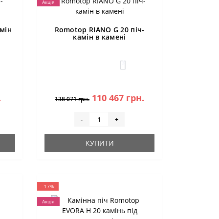
Акція
мін
Romotop RIANO G 20 піч-
камін в камені
3
.
110 467 грн.
138 071 грн.
-
+
КУПИТИ
-17%
Акція