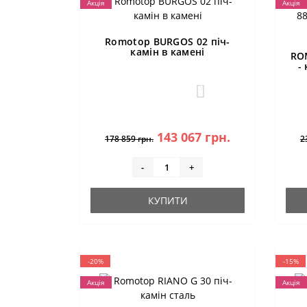
Акція
Акція
Romotop BURGOS 02 піч-
камін в камені
RO
-
3
143 067 грн.
178 859 грн.
2
-
+
КУПИТИ
-20%
-15%
Акція
Акція