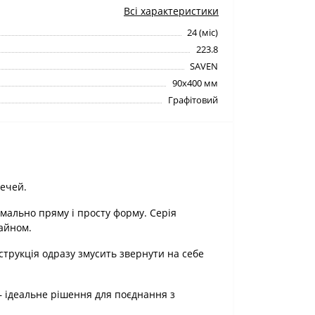
Всі характеристики
24 (міс)
223.8
SAVEN
90х400 мм
Графітовий
печей.
имально пряму і просту форму. Серія
айном.
нструкція одразу змусить звернути на себе
– ідеальне рішення для поєднання з