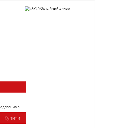
Офіційний дилер
ередзвонимо
Купити