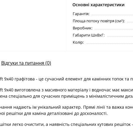
Основні характеристики
Гарантія:
Площа потоку повітря (см²):
Виробник:
Габарити ШхВхГ:
Колір:
Відгуки та питання (0)
t 9х40 графітова - це сучасний елемент для камінних топок та 
ft 9х40 виготовлена з масивного матеріалу і водночас має макс
лена спеціально для сучасних приміщень з мінімалістичним диз
онання надають їм унікальний характер. Прямі лінії та важка ко
ої решітки для каміна деталізовані до досконалості.
ітки легко очистити, а наявність спеціальних кутових решіток 