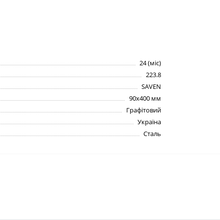
24 (міс)
223.8
SAVEN
90х400 мм
Графітовий
Україна
Сталь