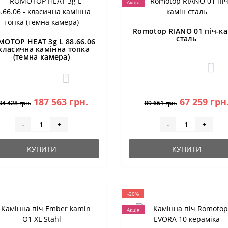
Акція
Romotop RIANO 01 піч-ка
сталь
MOTOP HEAT 3g L 88.66.06
 класична камінна топка
(темна камера)
3
0
187 563 грн.
67 259 грн
34 428 грн.
89 661 грн.
-
+
-
+
КУПИТИ
КУПИТИ
-20%
Акція