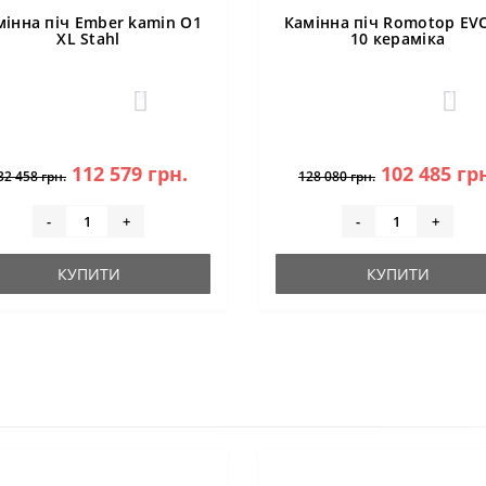
мінна піч Ember kamin O1
Камінна піч Romotop EV
XL Stahl
10 кераміка
0
1
112 579 грн.
102 485 гр
32 458 грн.
128 080 грн.
-
+
-
+
КУПИТИ
КУПИТИ