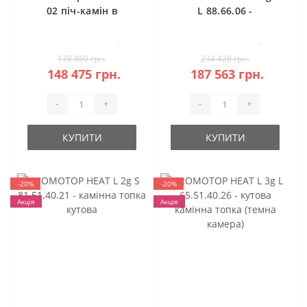
02 піч-камін в
L 88.66.06 -
камені
класична камінна
топка (темна
3
0
камера)
178 860 грн.
234 428 грн.
148 475 грн.
187 563 грн.
-
+
-
+
КУПИТИ
КУПИТИ
-20%
-20%
Акція
Акція