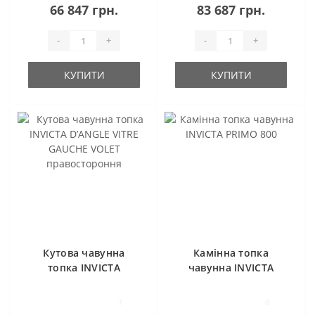
лівостороння
66 847 грн.
83 687 грн.
-
+
-
+
КУПИТИ
КУПИТИ
Кутова чавунна
Камінна топка
топка INVICTA
чавунна INVICTA
D’ANGLE VITRE
PRIMO 800
GAUCHE VOLET
1
0
правостороння