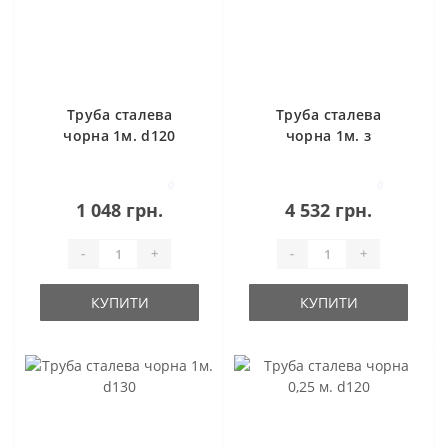
Труба сталева
Труба сталева
чорна 1м. d120
чорна 1м. з
конденсаційним
переходом,
0
0
шибером, ревізією
1 048 грн.
4 532 грн.
d150
-
+
-
+
КУПИТИ
КУПИТИ