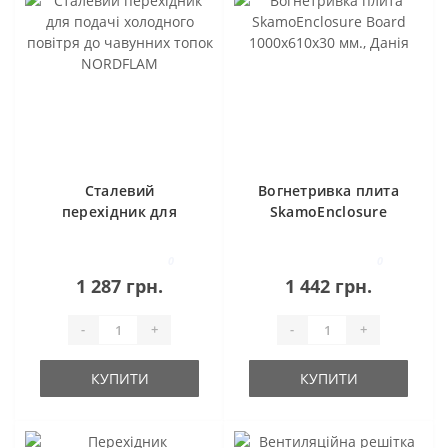
Сталевий
Вогнетривка плита
перехідник для
SkamoEnclosure
подачі холодного
Board 1000x610x30
повітря до
мм., Данія
0
0
чавунних топок
1 287 грн.
1 442 грн.
NORDFLAM
-
+
-
+
КУПИТИ
КУПИТИ