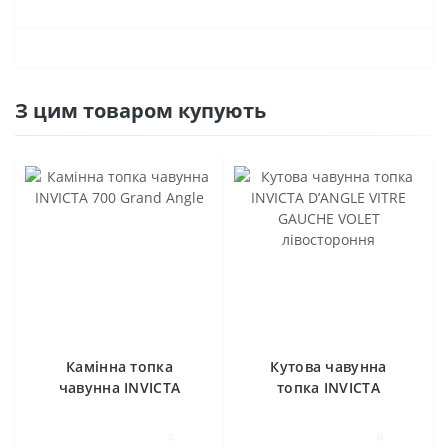
З цим товаром купують
Камінна топка
Кутова чавунна
чавунна INVICTA
топка INVICTA
700 Grand Angle
D’ANGLE VITRE
GAUCHE VOLET
0
0