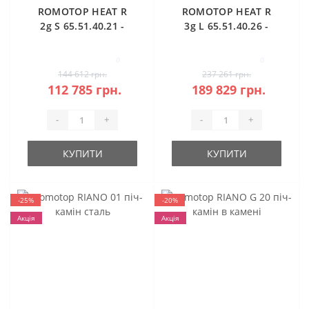
ROMOTOP HEAT R
ROMOTOP HEAT R
2g S 65.51.40.21 -
3g L 65.51.40.26 -
правостороння
кутова камінна
кутова камінна
топка (темна
0
0
топка
камера)
144 612 грн.
237 261 грн.
112 785 грн.
189 829 грн.
-
+
-
+
КУПИТИ
КУПИТИ
-25%
-20%
Акція
Акція