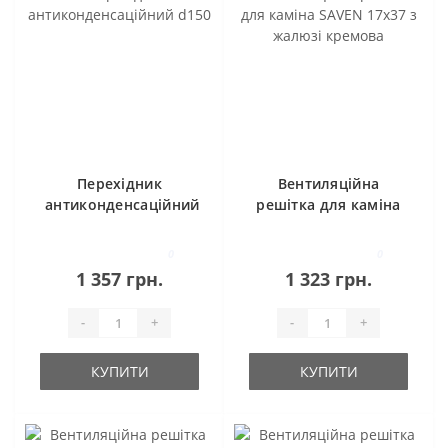
Перехідник
Вентиляційна
антиконденсаційний
решітка для каміна
d150
SAVEN 17х37 з
жалюзі кремова
0
0
1 357 грн.
1 323 грн.
-
+
-
+
КУПИТИ
КУПИТИ