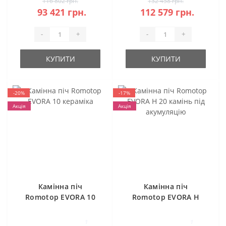
116 802 грн.
132 458 грн.
93 421 грн.
112 579 грн.
-
+
-
+
КУПИТИ
КУПИТИ
-20%
-17%
Акція
Акція
Камінна піч
Камінна піч
Romotop EVORA 10
Romotop EVORA H
кераміка
20 камінь під
акумуляцію
1
1