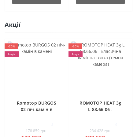
Акції
-20%
-20%
Акція
Акція
Romotop BURGOS
ROMOTOP HEAT 3g
02 піч-камін в
L 88.66.06 -
камені
класична камінна
топка (темна
3
0
камера)
178 859 грн.
234 428 грн.