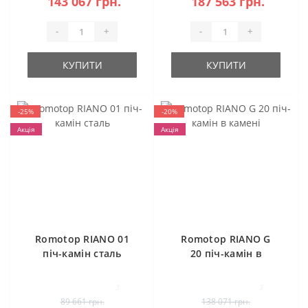
143 067 грн.
187 563 грн.
-
+
-
+
КУПИТИ
КУПИТИ
-25%
-20%
Акція
Акція
Romotop RIANO 01
Romotop RIANO G
піч-камін сталь
20 піч-камін в
камені
3
3
89 661 грн.
138 071 грн.