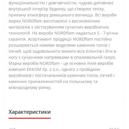
функціональністю і довговічністю, чудово доповнює
внутрішній інтер'єр будинку, що створює теплу,
приємну атмосферу домашнього вогнища. Всі вироби
марки NORDflam виготовлені з високоякісних
матеріалів з застосуванням сучасних виробничих
технологій. На вироби NORDflam надається 5 - 7-річна
гарантія. Асортимент продукції NORDflam постійно
розширюється новими моделями камінних топок і
печей, щоб задовольнити вимоги всіх Клієнтів і йти в
ногу з сучасними напрямками в опалювальній галузі.
Марка виробів NORDflam - це основна лінія виробів
компанії EKKOM Sp. z o.o., одного з провідних
виробників і постачальників камінних топок, печей і
камінних приналежностей на польському та
міжнародному ринку.
Характеристики