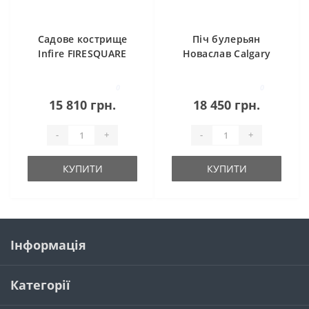
Садове кострище
Піч булерьян
Infire FIRESQUARE
Новаслав Calgary
(тип-00 С12)
0
0
15 810 грн.
18 450 грн.
-
+
-
+
КУПИТИ
КУПИТИ
Інформація
Категорії