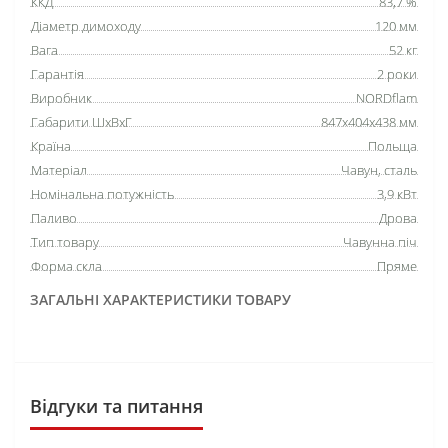
ККД
83,7 %
Діаметр димоходу
120 мм
Вага
52 кг
Гарантія
2 роки
Виробник
NORDflam
Габарити ШхВхГ
847х404х438 мм
Країна
Польща
Матеріал
Чавун, сталь
Номінальна потужність
3,9 кВт
Паливо
Дрова
Тип товару
Чавунна піч
Форма скла
Пряме
ЗАГАЛЬНІ ХАРАКТЕРИСТИКИ ТОВАРУ
Відгуки та питання