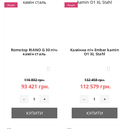
Акція
Акція
Romotop RIANO G 30 піч-
Камінна піч Ember kamin
камін сталь
O1 XL Stahl
3
0
116 802 грн.
132 458 грн.
93 421 грн.
112 579 грн.
-
+
-
+
КУПИТИ
КУПИТИ