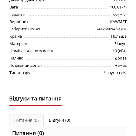
Вага
160.0 (кг)
Гарантія
60 (міс)
Виробник
KAWMET
Габарити ШхВхГ
741х660х459 мм
Країна
Польша
Матеріал
Чавун
Номінальна потужність
10 (кВт)
Паливо
Дрова
Подвійний допал
Немає
Тип товару
Чавунна піч
Відгуки та питання
Питання
(0)
Відгуки (0)
Питання
(0)