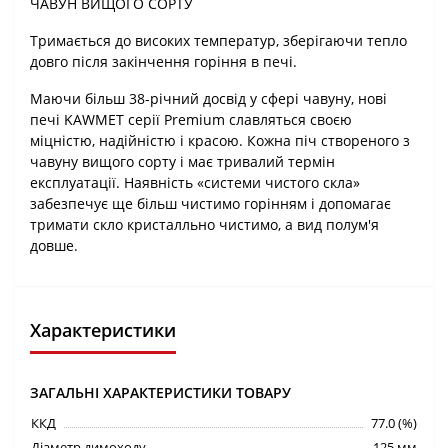
ЧАВУН ВИЩОГО СОРТУ
Тримається до високих температур, зберігаючи тепло
довго після закінчення горіння в печі.
Маючи більш 38-річний досвід у сфері чавуну, нові
печі KAWMET серії Premium славляться своєю
міцністю, надійністю і красою. Кожна піч створеного з
чавуну вищого сорту і має тривалий термін
експлуатації. Наявність «системи чистого скла»
забезпечує ще більш чистимо горінням і допомагає
тримати скло кристалльно чистимо, а вид полум'я
довше.
Характеристики
ЗАГАЛЬНІ ХАРАКТЕРИСТИКИ ТОВАРУ
ККД
77.0 (%)
Діаметр димоходу
125 мм