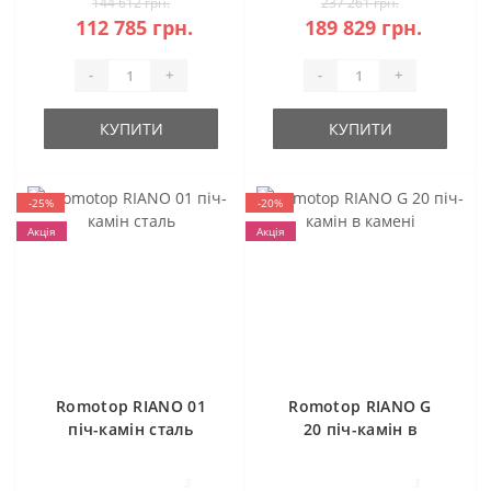
144 612 грн.
237 261 грн.
112 785 грн.
189 829 грн.
-
+
-
+
КУПИТИ
КУПИТИ
-25%
-20%
Акція
Акція
Romotop RIANO 01
Romotop RIANO G
піч-камін сталь
20 піч-камін в
камені
3
3