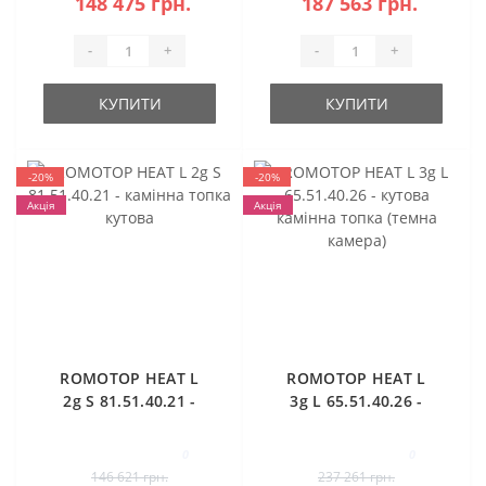
148 475 грн.
187 563 грн.
-
+
-
+
КУПИТИ
КУПИТИ
-20%
-20%
Акція
Акція
ROMOTOP HEAT L
ROMOTOP HEAT L
2g S 81.51.40.21 -
3g L 65.51.40.26 -
камінна топка
кутова камінна
кутова
топка (темна
0
0
камера)
146 621 грн.
237 261 грн.