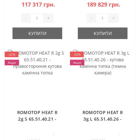
117 317 грн.
189 829 грн.
-
+
-
+
КУПИТИ
КУПИТИ
-22%
-20%
Акція
Акція
ROMOTOP HEAT R
ROMOTOP HEAT R
2g S 65.51.40.21 -
3g L 65.51.40.26 -
правостороння
кутова камінна
кутова камінна
топка (темна
0
0
топка
камера)