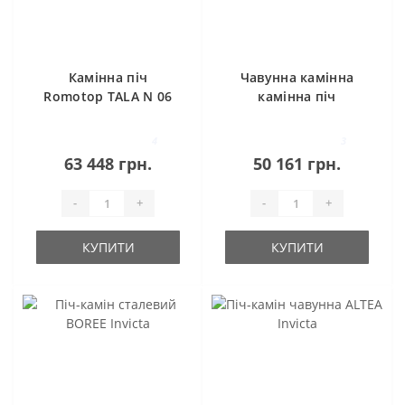
Камінна піч
Чавунна камінна
Romotop TALA N 06
камінна піч
KAWMET P7 LB (10.5
kW) ECO
4
3
63 448 грн.
50 161 грн.
-
+
-
+
КУПИТИ
КУПИТИ