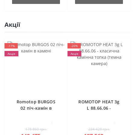
Акції
-17%
-20%
Акція
Акція
Romotop BURGOS
ROMOTOP HEAT 3g
02 піч-камін в
L 88.66.06 -
камені
класична камінна
топка (темна
3
0
камера)
178 860 грн.
234 428 грн.