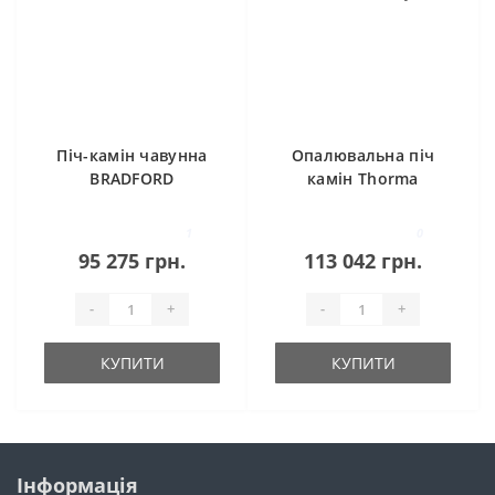
Піч-камін чавунна
Опалювальна піч
BRADFORD
камін Thorma
антрацит Invicta
Borgholm TOP
ceramik ivory
1
0
95 275 грн.
113 042 грн.
-
+
-
+
КУПИТИ
КУПИТИ
Інформація