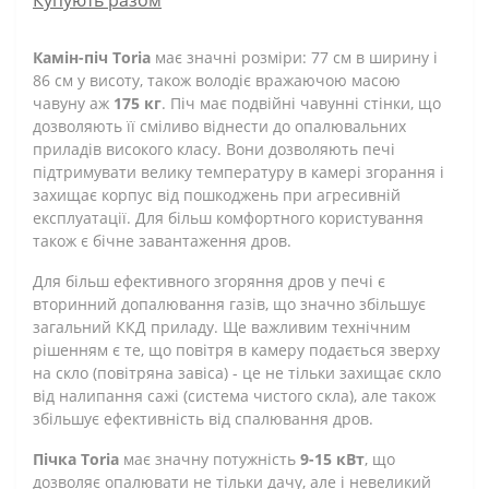
Камін-піч Toria
має значні розміри: 77 см в ширину і
86 см у висоту, також володіє вражаючою масою
чавуну аж
175 кг
. Піч має подвійні чавунні стінки, що
дозволяють її сміливо віднести до опалювальних
приладів високого класу. Вони дозволяють печі
підтримувати велику температуру в камері згорання і
захищає корпус від пошкоджень при агресивній
експлуатації. Для більш комфортного користування
також є бічне завантаження дров.
Для більш ефективного згоряння дров у печі є
вторинний допалювання газів, що значно збільшує
загальний ККД приладу. Ще важливим технічним
рішенням є те, що повітря в камеру подається зверху
на скло (повітряна завіса) - це не тільки захищає скло
від налипання сажі (система чистого скла), але також
збільшує ефективність від спалювання дров.
Пічка Toria
має значну потужність
9-15 кВт
, що
дозволяє опалювати не тільки дачу, але і невеликий