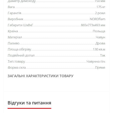
Діаметр димоходу
150 мм
Вага
175 кг
Гарантія
2 роки
Виробник
NORDflam
Габарити ШхВхГ
865х773х493 мм
Країна
Польща
Матеріал
Чавун
Паливо
Дрова
Площа обігріву
130 кв.м
Подвійний допал
Так
Тип товару
Чавунна піч
Форма скла
Пряме
ЗАГАЛЬНІ ХАРАКТЕРИСТИКИ ТОВАРУ
Відгуки та питання