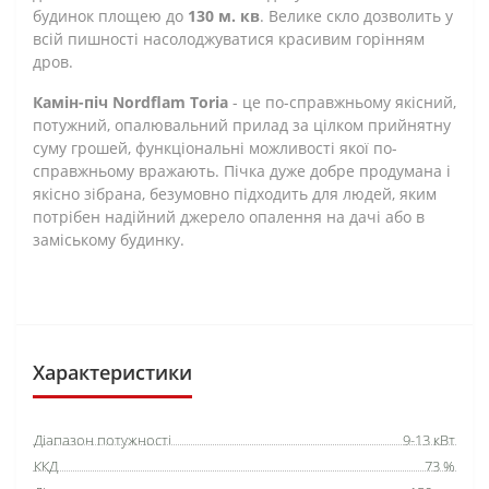
будинок площею до
130 м. кв
. Велике скло дозволить у
всій пишності насолоджуватися красивим горінням
дров.
Камін-піч Nordflam Toria
- це по-справжньому якісний,
потужний, опалювальний прилад за цілком прийнятну
суму грошей, функціональні можливості якої по-
справжньому вражають. Пічка дуже добре продумана і
якісно зібрана, безумовно підходить для людей, яким
потрібен надійний джерело опалення на дачі або в
заміському будинку.
Характеристики
Діапазон потужності
9-13 кВт
ККД
73 %