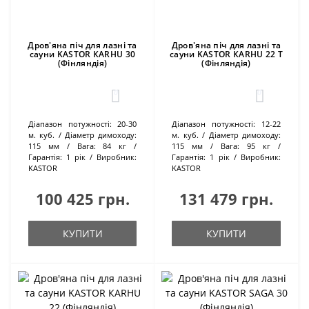
Дров'яна піч для лазні та
Дров'яна піч для лазні та
сауни KASTOR КARHU 30
сауни KASTOR КARHU 22 T
(Фінляндія)
(Фінляндія)
0
0
Діапазон потужності:
20-30
Діапазон потужності:
12-22
м. куб.
Діаметр димоходу:
м. куб.
Діаметр димоходу:
115 мм
Вага:
84 кг
115 мм
Вага:
95 кг
Гарантія:
1 рік
Виробник:
Гарантія:
1 рік
Виробник:
KASTOR
KASTOR
100 425 грн.
131 479 грн.
КУПИТИ
КУПИТИ