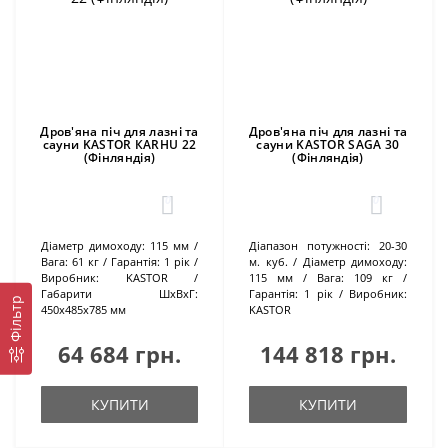
Дров'яна піч для лазні та
Дров'яна піч для лазні та
сауни KASTOR КARHU 22
сауни KASTOR SAGA 30
(Фінляндія)
(Фінляндія)
0
0
Діаметр димоходу:
115 мм
Діапазон потужності:
20-30
Вага:
61 кг
Гарантія:
1 рік
м. куб.
Діаметр димоходу:
Виробник:
KASTOR
115 мм
Вага:
109 кг
Габарити ШхВхГ:
Гарантія:
1 рік
Виробник:
Фільтр
450х485х785 мм
KASTOR
64 684 грн.
144 818 грн.
КУПИТИ
КУПИТИ