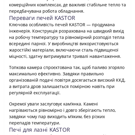
комерційних комплексах, де важливі стабільне тепло та
передбачувана робота обладнання.
Переваги печей KASTOR
Ключова особливість печей KASTOR — продумана
інженерія. Конструкція розрахована на швидкий вихід
на робочу температуру та рівномірний розподіл тепла
всередині парної. У виробництві використовуються
жаростійкі матеріали, включаючи сталь підвищеної
міцності, здатну витримувати тривалі навантаження.
Топкова камера спроєктована так, щоб паливо згоряло
максимально ефективно. Завдяки правильно
організованій подачі повітря досягається високий ККД,
а витрата дров залишається помірною навіть при
регулярній експлуатації.
Окремої уваги заслуговує кам’янка. Камені
нагріваються рівномірно і довго зберігають тепло,
завдяки чому пар виходить м’яким, без різких
перепадів температури.
Печі для лазні KASTOR