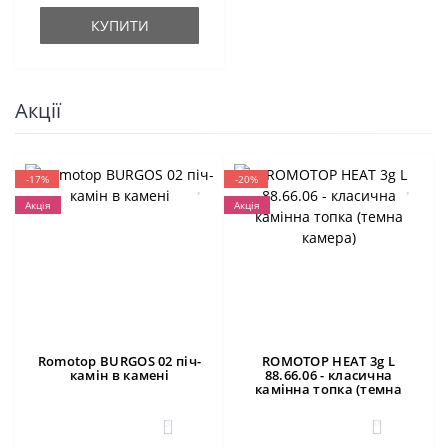
КУПИТИ
Акції
-17%
-20%
Акція
Акція
Romotop BURGOS 02 піч-
ROMOTOP HEAT 3g L
камін в камені
88.66.06 - класична
камінна топка (темна
камера)
3
0