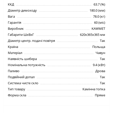
ККД
63.7 (%)
Діаметр димоходу
180.0 (мм)
Вага
78.0 (кг)
Гарантія
60 (міс)
Виробник
KAWMET
Габарити ШхВхГ
620х365х365 мм
Діаметр центр. подачі повітря
Так
Країна
Польща
Матеріал
Чавун
Наявність шибера
Так
Номінальна потужність
9.4 (кВт)
Паливо
Дрова
Подвійний допал
Так
Система чисте скло
Так
Тип товару
Камінна топка
Форма скла
Пряме