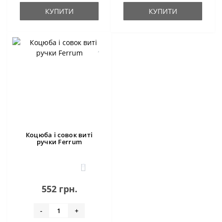
КУПИТИ
КУПИТИ
Коцюба і совок виті
ручки Ferrum
0
552 грн.
-
+