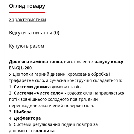
Огляд товару
Характеристики
Відгуки та питання (0)
Купують разом
Дров'яна камінна топка
, виготовлена ​​з
чавуну класу
EN-GJL-200
.
У цієї топки гарний дизайн, хромована обробка і
трафаретне скло, а сучасна конструкція складається з:
1.
Системи дожига
димових газів
2.
Системи «чисте скло»
- вздовж скла направляється
потік зовнішнього холодного повітря, який
перешкоджає закопчений поверхні скла.
3.
Шибера
4.
Дефлектора
5. Системи регулювання подачі повітря за
допомогою
зольника