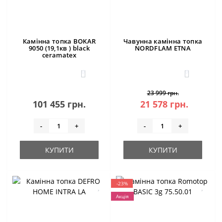
Камінна топка BOKAR
Чавунна камінна топка
9050 (19,1кв ) black
NORDFLAM ETNA
ceramatex
0
0
23 999 грн.
101 455 грн.
21 578 грн.
-
+
-
+
КУПИТИ
КУПИТИ
-23%
Акція