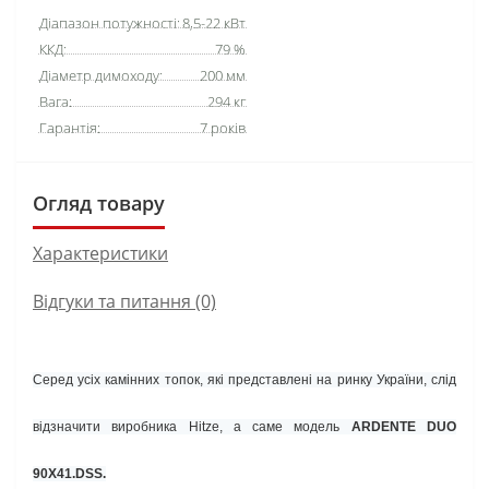
Діапазон потужності:
8,5-22 кВт
ККД:
79 %
Діаметр димоходу:
200 мм
Вага:
294 кг
Гарантія:
7 років
Огляд товару
Характеристики
Відгуки та питання (0)
Серед усіх камінних топок, які представлені на ринку України, слід
відзначити виробника
Hitze
, а саме модель
ARDENTE DUO
90X41.DSS.