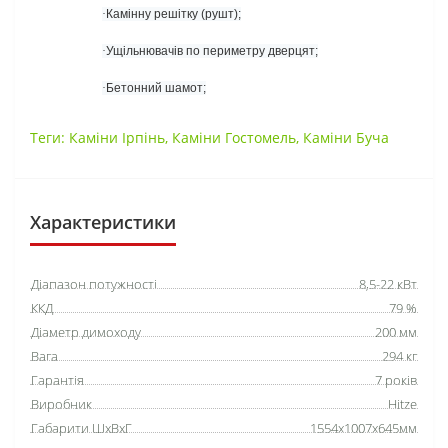
·
Камінну решітку (рушт);
·
Ущільнювачів по периметру дверцят;
·
Бетонний шамот;
Теги:
Каміни Ірпінь
,
Каміни Гостомель
,
Каміни Буча
Характеристики
Діапазон потужності
8,5-22 кВт
ККД
79 %
Діаметр димоходу
200 мм
Вага
294 кг
Гарантія
7 років
Виробник
Hitze
Габарити ШхВхГ
1554х1007х645мм