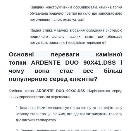
·
Завдяки конструктивним особливостям, камінна топка
обладнана подачею повітря на скло, що запобігає його
потемнінню під час експлуатації;
·
Задня стінка у камері згорання обладнана системою
подвійного допалу чадних газів, що збільшує
потужність пристрою і коефіцієнт корисної дії.
Основні переваги камінної
топки ARDENTE DUO 90X41.DSS і
чому вона стає все більш
популярною серед клієнтів?
Камінна топка
ARDENTE DUO 90X41.DSS
відрізняється серед
інших виробників такими перевагами:
1.
Компанія
Hitze
використовує тільки якісну та сертифіковану
котлову сталь товщиною 4мм, яка здатна витримувати тривалу
дію високих температур.