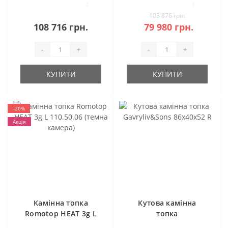
5
1
103 876 грн.
108 716 грн.
79 980 грн.
-
+
-
+
КУПИТИ
КУПИТИ
-20%
Акція
Камінна топка
Кутова камінна
Romotop HEAT 3g L
топка
110.50.06 (темна
Gavryliv&Sons