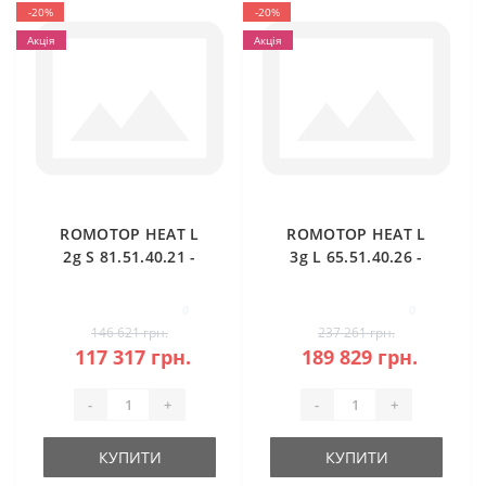
-20%
-20%
Акція
Акція
ROMOTOP HEAT L
ROMOTOP HEAT L
2g S 81.51.40.21 -
3g L 65.51.40.26 -
камінна топка
кутова камінна
кутова
топка (темна
0
0
камера)
146 621 грн.
237 261 грн.
117 317 грн.
189 829 грн.
-
+
-
+
КУПИТИ
КУПИТИ