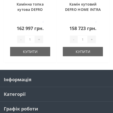
Камінна топка
Камін кутовий
кутова DEFRO
DEFRO HOME INTRA
HOME INTRA SM BP
SM BL G
G MINI (чорний
0
0
шамот)
162 997 грн.
158 723 грн.
-
+
-
+
КУПИТИ
КУПИТИ
Інформація
Категорії
Графік роботи