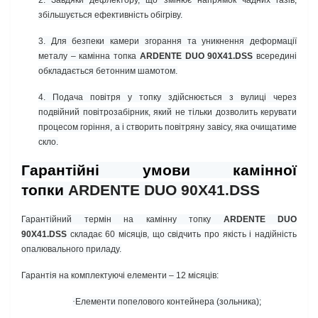
2. Завдяки дефлектору, що змінює напрямок чадних газів,
збільшується ефективність обігріву.
3.
Для безпеки камери згорання та уникнення деформації
металу – камінна топка
ARDENTE DUO 90X41.DSS
всередині
обкладається бетонним шамотом.
4. Подача повітря у топку здійснюється з вулиці через
подвійний повітрозабірник, який не тільки дозволить керувати
процесом горіння, а і створить повітряну завісу, яка очищатиме
скло.
Гарантійні умови камінної
топки
ARDENTE DUO 90X41.DSS
Гарантійний термін на камінну топку
ARDENTE DUO
90X41.DSS
складає 60 місяців, що свідчить про якість і надійність
опалювального приладу.
Гарантія на комплектуючі елементи – 12 місяців:
·
Елементи попелового контейнера (зольника);