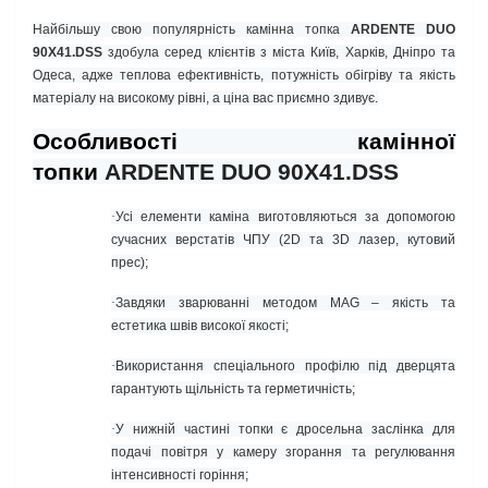
Найбільшу свою популярність камінна топка
ARDENTE DUO
90X41.DSS
здобула серед клієнтів з міста Київ, Харків, Дніпро та
Одеса, адже теплова ефективність, потужність обігріву та якість
матеріалу на високому рівні, а ціна вас приємно здивує.
Особливості камінної
топки
ARDENTE DUO 90X41.DSS
·
Усі елементи каміна виготовляються за допомогою
сучасних верстатів ЧПУ (2
D
та 3
D
лазер, кутовий
прес);
·
Завдяки зварюванні методом
MAG
– якість та
естетика швів високої якості;
·
Використання спеціального профілю під дверцята
гарантують щільність та герметичність;
·
У нижній частині топки є дросельна заслінка для
подачі повітря у камеру згорання та регулювання
інтенсивності горіння;