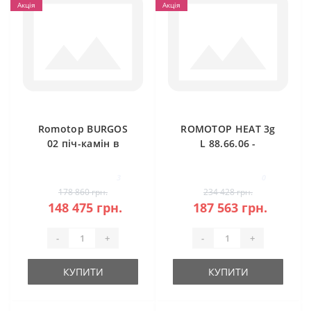
Акція
Акція
Romotop BURGOS
ROMOTOP HEAT 3g
02 піч-камін в
L 88.66.06 -
камені
класична камінна
топка (темна
3
0
камера)
178 860 грн.
234 428 грн.
148 475 грн.
187 563 грн.
-
+
-
+
КУПИТИ
КУПИТИ