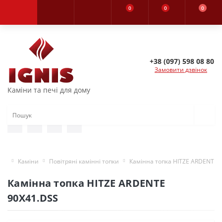
0
0
0
+38 (097) 598 08 80
Замовити дзвінок
Каміни та печі для дому
Каміни
Повітряні камінні топки
Камінна топка HITZE ARDENTE 
Камінна топка HITZE ARDENTE
90X41.DSS