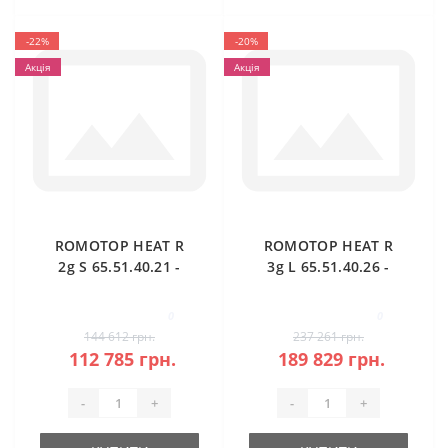
-22%
-20%
Акція
Акція
ROMOTOP HEAT R
ROMOTOP HEAT R
2g S 65.51.40.21 -
3g L 65.51.40.26 -
правостороння
кутова камінна
кутова камінна
топка (темна
0
0
топка
камера)
144 612 грн.
237 261 грн.
112 785 грн.
189 829 грн.
-
+
-
+