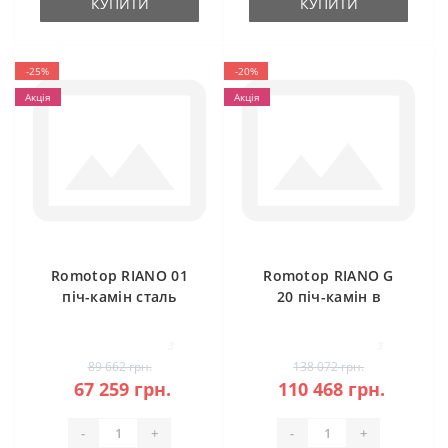
КУПИТИ
КУПИТИ
-25%
-20%
Акція
Акція
Romotop RIANO 01
Romotop RIANO G
піч-камін сталь
20 піч-камін в
камені
3
3
89 662 грн.
138 072 грн.
67 259 грн.
110 468 грн.
-
+
-
+